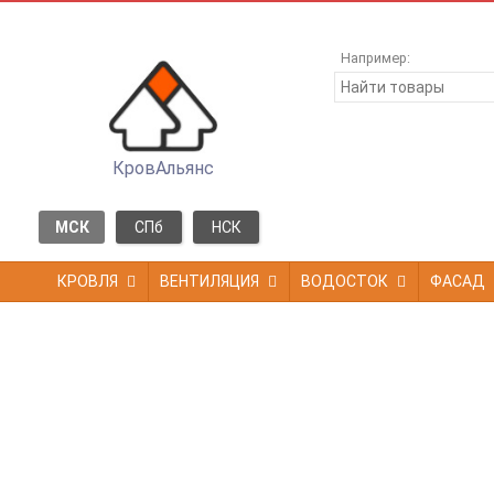
Например:
КровАльянс
МСК
СПб
НСК
КРОВЛЯ
ВЕНТИЛЯЦИЯ
ВОДОСТОК
ФАСАД