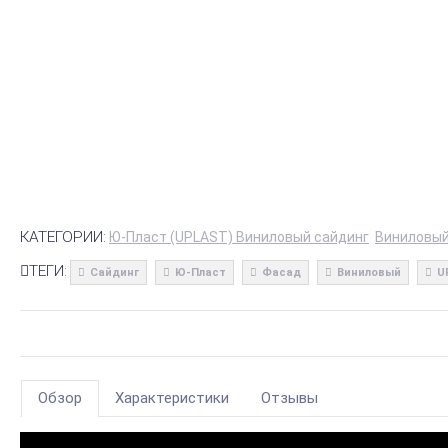
КАТЕГОРИИ:
Ю-Пласт (UPLAST) Виниловый сайдинг
Виниловый
ТЕГИ:
Сайдинг
Ю-Пласт
Фасад
Виниловый
U
Обзор
Характеристики
Отзывы