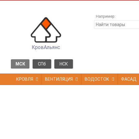
Например:
КровАльянс
МСК
СПб
НСК
КРОВЛЯ
ВЕНТИЛЯЦИЯ
ВОДОСТОК
ФАСАД