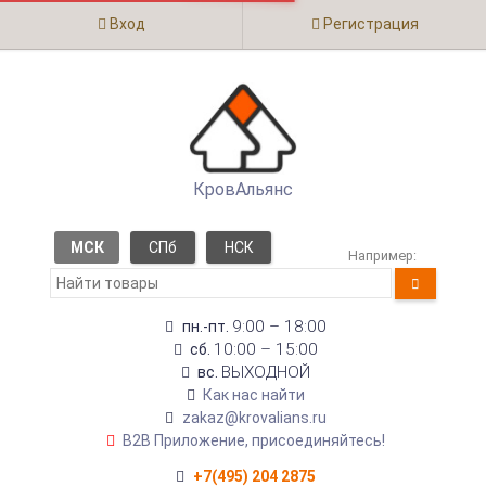
Вход
Регистрация
КровАльянс
МСК
СПб
НСК
Например:
9:00 – 18:00
пн.-пт.
10:00 – 15:00
сб.
ВЫХОДНОЙ
вс.
Как нас найти
zakaz@krovalians.ru
B2B Приложение, присоединяйтесь!
+7(495) 204 2875