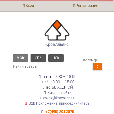
Вход
Регистрация
КровАльянс
МСК
СПб
НСК
Например:
9:00 – 18:00
пн.-пт.
10:00 – 15:00
сб.
ВЫХОДНОЙ
вс.
Как нас найти
zakaz@krovalians.ru
B2B Приложение, присоединяйтесь!
+7(495) 204 2875