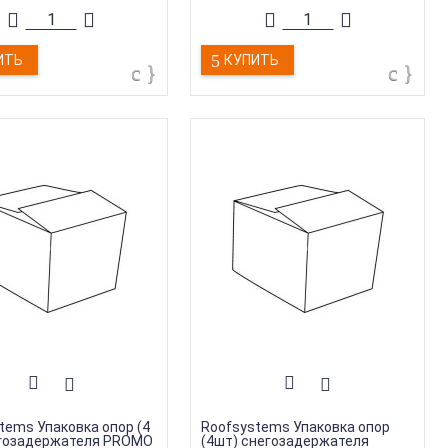
можно и нужно предотвращать.
Решить данную проблему могут
снегозадержатели.
Коллекция
:
Roofsystems PROMO
ИТЬ
КУПИТЬ
Торговая марка
:
Roofsystems
Тип
:
Снегозадержатель
Страна производства
:
Россия
Длина
:
1000 мм, 2500 мм, 3000
мм, 1200 мм, 1800 мм, 600 мм
tems Упаковка опор (4
Roofsystems Упаковка опор
егозадержателя PROMO
(4шт) снегозадержателя