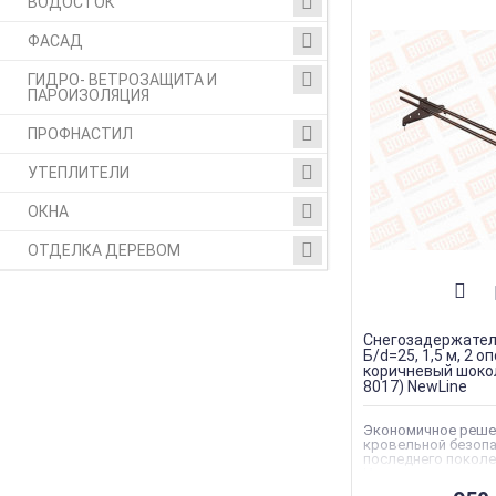
ВОДОСТОК
ФАСАД
ГИДРО- ВЕТРОЗАЩИТА И
ПАРОИЗОЛЯЦИЯ
ПРОФНАСТИЛ
УТЕПЛИТЕЛИ
ОКНА
ОТДЕЛКА ДЕРЕВОМ
Снегозадержател
Б/d=25, 1,5 м, 2 о
коричневый шоко
8017) NewLine
Экономичное реше
кровельной безоп
последнего поколе
Идеальное решени
домиков, временны