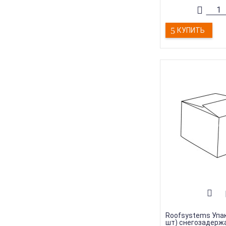
КУПИТЬ
Roofsystems Упак
шт) снегозадерж