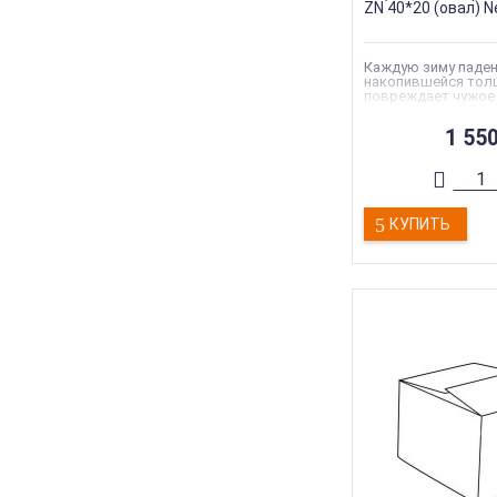
ZN 40*20 (овал) N
Каждую зиму паден
накопившейся толщ
повреждает чужое
или здоровье. Для
большой объем оса
1 55
редкость, поэтому
лавинообразный сх
можно и нужно пре
Решить данную про
снегозадержатели.
Коллекция
:
Roofsy
КУПИТЬ
Торговая марка
:
R
Длина
:
1000 мм
Тип
:
Снегозадерж
Вес
:
2.8 кг