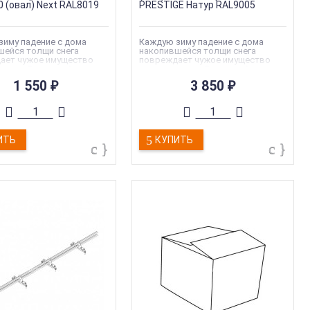
0 (овал) Next RAL8019
PRESTIGE Натур RAL9005
зиму падение с дома
Каждую зиму падение с дома
шейся толщи снега
накопившейся толщи снега
ает чужое имущество
повреждает чужое имущество
ровье. Для нашей страны
или здоровье. Для нашей страны
 объем осадков зимой не
большой объем осадков зимой не
1 550
3 850
₽
₽
, поэтому
редкость, поэтому
бразный сход снега
лавинообразный сход снега
 нужно предотвращать.
можно и нужно предотвращать.
данную проблему могут
Решить данную проблему могут
держатели.
снегозадержатели.
ия
:
Roofsystems PROMO
Коллекция
:
Roofsystems
ИТЬ
КУПИТЬ
PRESTIGE
я марка
:
Roofsystems
Торговая марка
:
Roofsystems
000 мм
Длина
:
1000 мм
гозадержатель
Тип
:
Снегозадержатель
кг
Вес
:
2.8 кг