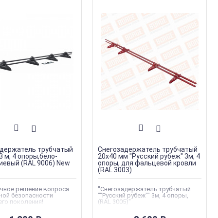
держатель трубчатый
Снегозадержатель трубчатый
3 м, 4 опоры,бело-
20х40 мм "Русский рубеж" 3м, 4
евый (RAL 9006) New
опоры, для фальцевой кровли
(RAL 3003)
чное решение вопроса
"Снегозадержатель трубчатый
ной безопасности
""Русский рубеж"" 3м, 4 опоры,
го поколения!
(RAL 3005)"
ое решение для дачных
Торговая марка
:
Borge
, временных строений и