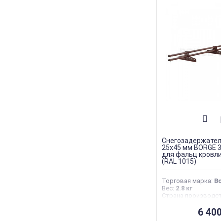
Снегозадержател
25х45 мм BORGE 3
для фальц кровл
(RAL 1015)
Торговая марка
:
B
Вес
:
2.8 кг
Страна производс
6 40