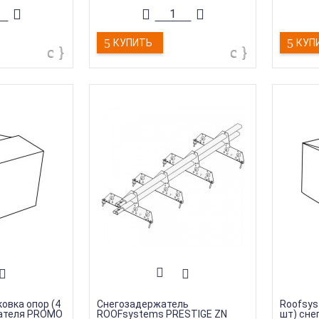
КУПИТЬ
КУП
овка опор (4
Снегозадержатель
Roofsys
ателя PROMO
ROOFsystems PRESTIGE ZN
шт) сн