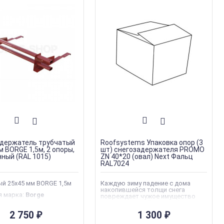
держатель трубчатый
Roofsystems Упаковка опор (3
м BORGE 1,5м, 2 опоры,
шт) снегозадержателя PROMO
ный (RAL 1015)
ZN 40*20 (овал) Next Фальц
RAL7024
й 25х45 мм BORGE 1,5м
Каждую зиму падение с дома
накопившейся толщи снега
я марка
:
Borge
повреждает чужое имущество
г
или здоровье. Для нашей страны
большой объем осадков зимой не
производства
:
Швеция
2 750
1 300
₽
₽
редкость, поэтому
лавинообразный сход снега