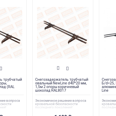
ь трубчатый
Снегозадержатель трубчатый
Снегоза
поры,
овальный NewLine d40*20 мм,
Б/d=25, 
лад (RAL
1,5м 2 опоры коричневый
алюмини
шоколад RAL8017
Line
ние вопроса
Экономичное решение вопроса
Экономи
асности
кровельной безопасности
кровель
ния!
последнего поколения!
последне
е для дачных
Идеальное решение для дачных
Идеальн
х строений и
домиков, временных строений и
домиков