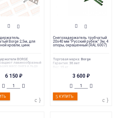
адержатель
Снегозадержатель трубчатый
тый Borge 2,5м, для
20х40 мм "Русский рубеж" 3м, 4
ной кровли, цинк
опоры, окрашенный (RAL 6007)
держатели BORGE
Торговая марка
:
Borge
ращают лавинообразный
Гарантия
:
30 лет
ьших масс снега и льда
Вес
:
15 кг
ой кровли, защищая
втомобили, постройки и
6 150
3 600
₽
₽
вокруг дома
я марка
:
Borge
500 мм
гозадержатель
 кг
ИТЬ
КУПИТЬ
производства
:
Россия