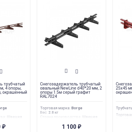
ь трубчатый
Снегозадержатель трубчатый
Снегоза
м, 4 опоры,
овальный NewLine d40*20 мм, 2
25х45 м
и, окрашенный
опоры 1.5м серый графит
окрашен
RAL7024
orge
Торговая марка
:
Borge
Трубчаты
Вес
:
2.8 кг
Торгова
тва
:
Швеция
Страна производства
:
Швеция
Вес
:
12 к
Страна 
0
1 100
₽
₽