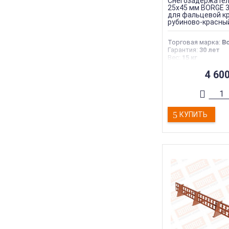
Снегозадержател
25х45 мм BORGE 3
для фальцевой кр
рубиново-красный
Торговая марка
:
B
Гарантия
:
30 лет
Вес
:
15 кг
4 60
КУПИТЬ