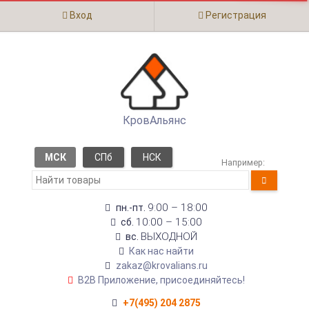
Вход
Регистрация
КровАльянс
МСК
СПб
НСК
Например:
9:00 – 18:00
пн.-пт.
10:00 – 15:00
сб.
ВЫХОДНОЙ
вс.
Как нас найти
zakaz@krovalians.ru
B2B Приложение, присоединяйтесь!
+7(495) 204 2875