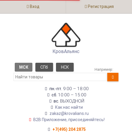
Вход
Регистрация
КровАльянс
МСК
СПб
НСК
Например:
9:00 – 18:00
пн.-пт.
10:00 – 15:00
сб.
ВЫХОДНОЙ
вс.
Как нас найти
zakaz@krovalians.ru
B2B Приложение, присоединяйтесь!
+7(495) 204 2875