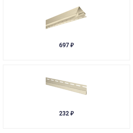
697
₽
232
₽