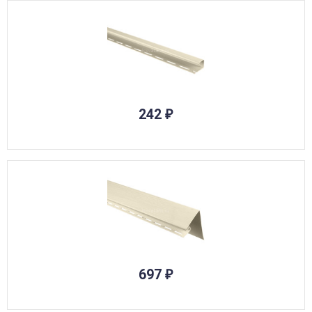
242
₽
697
₽