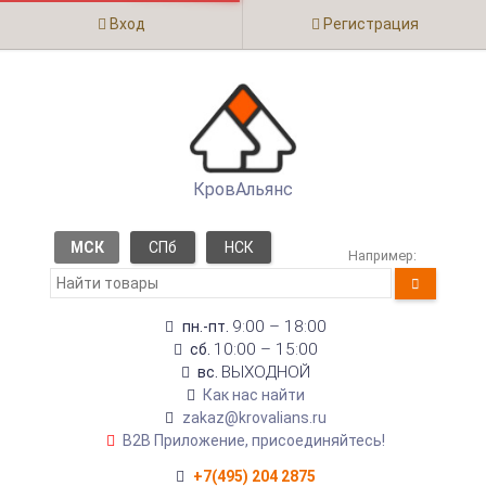
Вход
Регистрация
КровАльянс
МСК
СПб
НСК
Например:
9:00 – 18:00
пн.-пт.
10:00 – 15:00
сб.
ВЫХОДНОЙ
вс.
Как нас найти
zakaz@krovalians.ru
B2B Приложение, присоединяйтесь!
+7(495) 204 2875