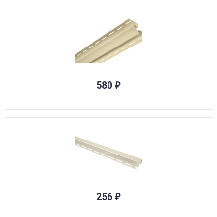
580
₽
256
₽