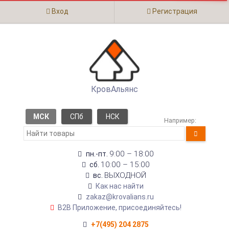
Вход
Регистрация
КровАльянс
МСК
СПб
НСК
Например:
9:00 – 18:00
пн.-пт.
10:00 – 15:00
сб.
ВЫХОДНОЙ
вс.
Как нас найти
zakaz@krovalians.ru
B2B Приложение, присоединяйтесь!
+7(495) 204 2875