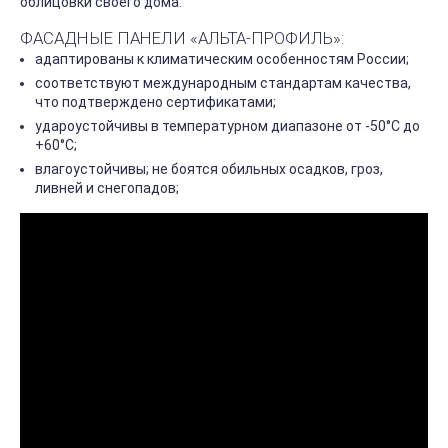
облицовки своего дома.
ФАСАДНЫЕ ПАНЕЛИ «АЛЬТА-ПРОФИЛЬ»:
адаптированы к климатическим особенностям России;
соответствуют международным стандартам качества,
что подтверждено сертификатами;
удароустойчивы в температурном диапазоне от -50°С до
+60°С;
влагоустойчивы; не боятся обильных осадков, гроз,
ливней и снегопадов;