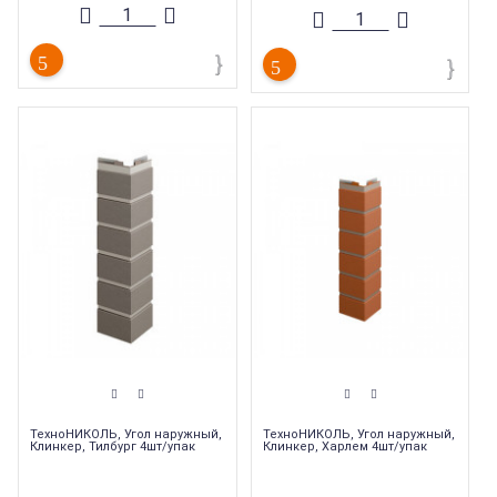
необходимости
необходимости
частого обслуживания.
частого обслуживания.
Фасадные панели используются как
Фасадные панели используются как
при
при
возведении новых зданий, так и при
возведении новых зданий, так и при
реновации уже существующих.
реновации уже существующих.
Коллекция
:
ТехноНиколь Клинкер
Коллекция
:
ТехноНиколь Клинкер
Торговая марка
:
ТехноНиколь
Торговая марка
:
ТехноНиколь
Тип комплектующих
:
Угол
Тип комплектующих
:
Угол
наружный
наружный
Тип товара
:
Фасадные панели
Тип товара
:
Фасадные панели
Тип продукции
:
Угол наружный
Тип продукции
:
Угол наружный
ТехноНИКОЛЬ, Угол наружный,
ТехноНИКОЛЬ, Угол наружный,
Клинкер, Тилбург 4шт/упак
Клинкер, Харлем 4шт/упак