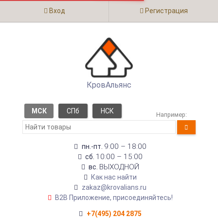
Вход
Регистрация
КровАльянс
МСК
СПб
НСК
Например:
9:00 – 18:00
пн.-пт.
10:00 – 15:00
сб.
ВЫХОДНОЙ
вс.
Как нас найти
zakaz@krovalians.ru
B2B Приложение, присоединяйтесь!
+7(495) 204 2875