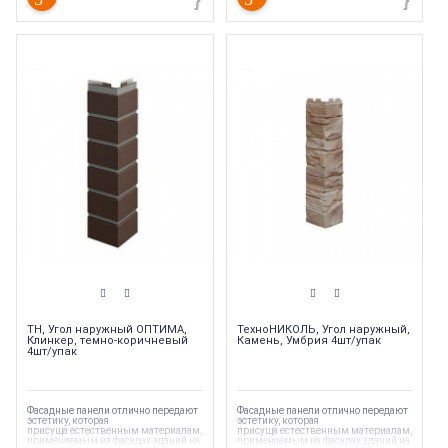
Коллекция
:
ТехноНиколь Клинкер
Коллекция
:
ТехноНиколь Клинкер
Торговая марка
:
ТехноНиколь
Торговая марка
:
ТехноНиколь
Тип комплектующих
:
Угол
Тип комплектующих
:
Угол
наружный
наружный
Тип товара
:
Фасадные панели
Тип товара
:
Фасадные панели
Тип продукции
:
Угол наружный
Тип продукции
:
Угол наружный
ТН, Угол наружный ОПТИМА,
ТехноНИКОЛЬ, Угол наружный,
Клинкер, темно-коричневый
Камень, Умбрия 4шт/упак
4шт/упак
Фасадные панели отлично передают
Фасадные панели отлично передают
эстетику, которая
эстетику, которая
присуща естественным материалам,
присуща естественным материалам,
применяемым на фасадах зданий на
применяемым на фасадах зданий на