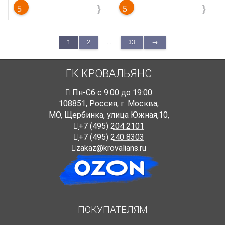
реновации уже существующих.
реновации уже существующих.
Коллекция
:
ТехноНиколь
Коллекция
:
ТехноНиколь Камень
Песчанник
Торговая марка
:
ТехноНиколь
Торговая марка
:
ТехноНиколь
Тип комплектующих
:
Угол
Тип комплектующих
:
Угол
наружный
наружный
Тип товара
:
Фасадные панели
...
1
2
33
→
Тип товара
:
Фасадные панели
Тип продукции
:
Угол наружный
Тип продукции
:
Угол наружный
ГК КРОВАЛЬЯНС
Пн-Cб с 9:00 до 19:00
108851
,
Россия
,
г. Москва
,
МО, Щербинка, улица Южная,10,
+7 (495) 204 2101
+7 (495) 240 8303
zakaz@krovalians.ru
ПОКУПАТЕЛЯМ