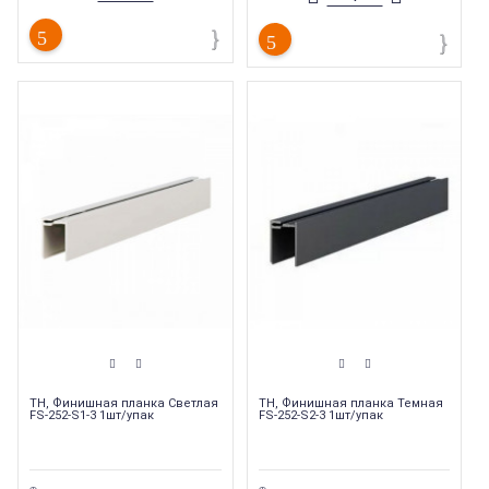
Фасадные панели используются как
Торговая марка
:
HAUBERK
при
Ширина
:
396 мм
возведении новых зданий, так и при
Длина
:
1000 мм
реновации уже существующих.
Страна производства
:
Россия
Торговая марка
:
ТехноНиколь
Тип комплектующих
:
Стартовый
профиль
Тип товара
:
Фасадные панели
Тип продукции
:
Стартовый
профиль
Страна производства
:
Россия
ТН, Финишная планка Светлая
ТН, Финишная планка Темная
FS-252-S1-3 1шт/упак
FS-252-S2-3 1шт/упак