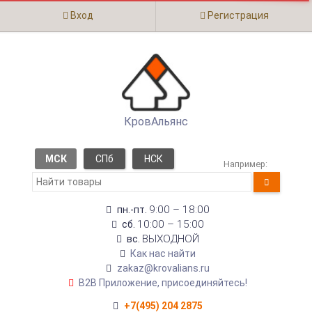
Вход
Регистрация
КровАльянс
МСК
СПб
НСК
Например:
9:00 – 18:00
пн.-пт.
10:00 – 15:00
сб.
ВЫХОДНОЙ
вс.
Как нас найти
zakaz@krovalians.ru
B2B Приложение, присоединяйтесь!
+7(495) 204 2875