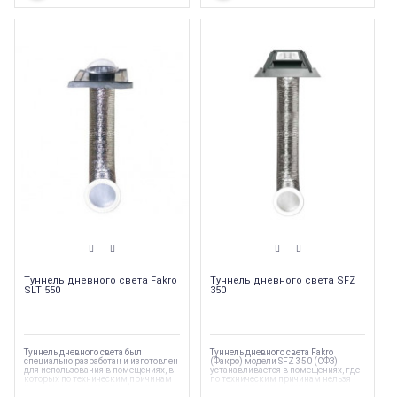
Туннель дневного света Fakro
Туннель дневного света SFZ
SLT 550
350
Туннель дневного света был
Туннель дневного света Fakro
специально разработан и изготовлен
(Факро) модели SFZ 350 (СФЗ)
для использования в помещениях, в
устанавливается в помещениях, где
которых по техническим причинам
по техническим причинам нельзя
невозможно установить фасадные
установить мансардные или
или мансардные окна.
фасадные окна.