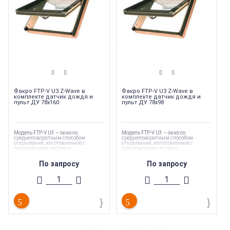
Факро FTP-V U3 Z-Wave в
Факро FTP-V U3 Z-Wave в
комплекте датчик дождя и
комплекте датчик дождя и
пульт ДУ 78х160
пульт ДУ 78х98
Модель FTP-V U3 – окно со
Модель FTP-V U3 – окно со
среднеповоротным способом
среднеповоротным способом
открывания, изготовленное с
открывания, изготовленное с
применением системы
применением системы
безопасности topSafe, которая
безопасности topSafe, которая
обеспечивает дополнительную
обеспечивает дополнительную
По запросу
По запросу
защиту от взлома.
защиту от взлома.
Мансардные окна FAKRO FTP-V U3 Z-
Мансардные окна FAKRO FTP-V U3 Z-
Wave сочетают в себе все
Wave сочетают в себе все
преимущества стандартной модели
преимущества стандартной модели
FTP-V U3 и возможность еще более
FTP-V U3 и возможность еще более
комфортного управления окном и
комфортного управления окном и
аксессуарами - с помощью пульта ДУ.
аксессуарами - с помощью пульта ДУ.
Модель окна
:
FTP-V U3
Модель окна
:
FTP-V U3
Торговая марка
:
Fakro
Торговая марка
:
Fakro
Стеклопакет
:
Однокамерный
Стеклопакет
:
Однокамерный
Тип продукции
:
Мансардные окна
Тип продукции
:
Мансардные окна