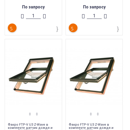
безопасности topSafe, которая
безопасности topSafe, которая
обеспечивает дополнительную
обеспечивает дополнительную
По запросу
По запросу
защиту от взлома.
защиту от взлома.
Мансардные окна FAKRO FTP-V U3 Z-
Мансардные окна FAKRO FTP-V U3 Z-
Wave сочетают в себе все
Wave сочетают в себе все
преимущества стандартной модели
преимущества стандартной модели
FTP-V U3 и возможность еще более
FTP-V U3 и возможность еще более
комфортного управления окном и
комфортного управления окном и
аксессуарами - с помощью пульта ДУ.
аксессуарами - с помощью пульта ДУ.
Модель окна
:
FTP-V U3
Модель окна
:
FTP-V U3
Торговая марка
:
Fakro
Торговая марка
:
Fakro
Стеклопакет
:
Однокамерный
Стеклопакет
:
Однокамерный
Тип продукции
:
Мансардные окна
Тип продукции
:
Мансардные окна
Высота окна (с окладом)
:
780 мм
Высота окна (с окладом)
:
980 мм
Факро FTP-V U3 Z-Wave в
Факро FTP-V U3 Z-Wave в
комплекте датчик дождя и
комплекте датчик дождя и