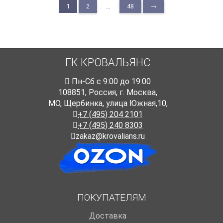
Высота окна (с окладом)
:
1600 мм
Высота окна (с окладом)
:
980 мм
...
1
2
48
→
ГК КРОВАЛЬЯНС
Пн-Cб с 9:00 до 19:00
108851
,
Россия
,
г. Москва
,
МО, Щербинка, улица Южная,10,
+7 (495) 204 2101
+7 (495) 240 8303
zakaz@krovalians.ru
ПОКУПАТЕЛЯМ
Доставка