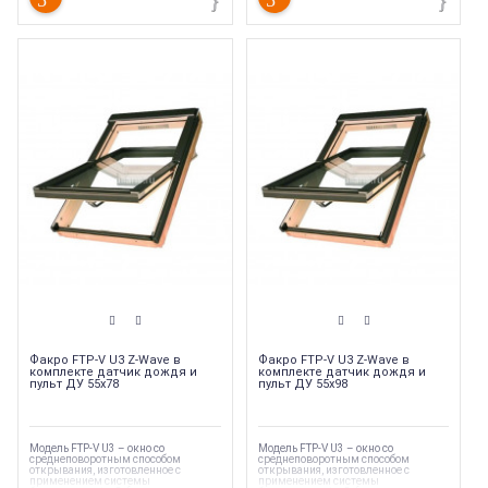
Модель окна
:
FTP-V U3
Модель окна
:
FTP-V U3
Торговая марка
:
Fakro
Торговая марка
:
Fakro
Стеклопакет
:
Однокамерный
Стеклопакет
:
Однокамерный
Тип продукции
:
Мансардные окна
Тип продукции
:
Мансардные окна
Высота окна (с окладом)
:
1400 мм
Высота окна (с окладом)
:
980 мм
Факро FTP-V U3 Z-Wave в
Факро FTP-V U3 Z-Wave в
комплекте датчик дождя и
комплекте датчик дождя и
пульт ДУ 55х78
пульт ДУ 55х98
Модель FTP-V U3 – окно со
Модель FTP-V U3 – окно со
среднеповоротным способом
среднеповоротным способом
открывания, изготовленное с
открывания, изготовленное с
применением системы
применением системы