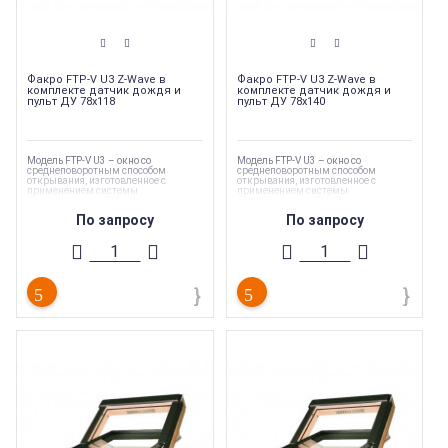
Факро FTP-V U3 Z-Wave в
Факро FTP-V U3 Z-Wave в
комплекте датчик дождя и
комплекте датчик дождя и
пульт ДУ 78х118
пульт ДУ 78х140
Модель FTP-V U3 – окно со
Модель FTP-V U3 – окно со
среднеповоротным способом
среднеповоротным способом
открывания, изготовленное с
открывания, изготовленное с
применением системы
применением системы
безопасности topSafe, которая
безопасности topSafe, которая
обеспечивает дополнительную
обеспечивает дополнительную
По запросу
По запросу
защиту от взлома.
защиту от взлома.
Мансардные окна FAKRO FTP-V U3 Z-
Мансардные окна FAKRO FTP-V U3 Z-
Wave сочетают в себе все
Wave сочетают в себе все
преимущества стандартной модели
преимущества стандартной модели
FTP-V U3 и возможность еще более
FTP-V U3 и возможность еще более
комфортного управления окном и
комфортного управления окном и
аксессуарами - с помощью пульта ДУ.
аксессуарами - с помощью пульта ДУ.
Модель окна
:
FTP-V U3
Модель окна
:
FTP-V U3
Торговая марка
:
Fakro
Торговая марка
:
Fakro
Стеклопакет
:
Однокамерный
Стеклопакет
:
Однокамерный
Тип продукции
:
Мансардные окна
Тип продукции
:
Мансардные окна
Высота окна (с окладом)
:
1180 мм
Высота окна (с окладом)
:
1400 мм