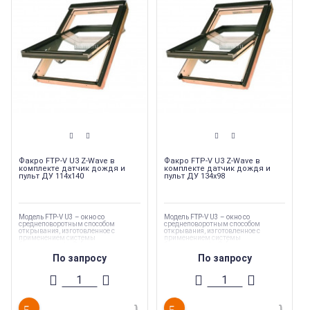
Факро FTP-V U3 Z-Wave в
Факро FTP-V U3 Z-Wave в
комплекте датчик дождя и
комплекте датчик дождя и
пульт ДУ 114х140
пульт ДУ 134х98
Модель FTP-V U3 – окно со
Модель FTP-V U3 – окно со
среднеповоротным способом
среднеповоротным способом
открывания, изготовленное с
открывания, изготовленное с
применением системы
применением системы
безопасности topSafe, которая
безопасности topSafe, которая
обеспечивает дополнительную
обеспечивает дополнительную
По запросу
По запросу
защиту от взлома.
защиту от взлома.
Мансардные окна FAKRO FTP-V U3 Z-
Мансардные окна FAKRO FTP-V U3 Z-
Wave сочетают в себе все
Wave сочетают в себе все
преимущества стандартной модели
преимущества стандартной модели
FTP-V U3 и возможность еще более
FTP-V U3 и возможность еще более
комфортного управления окном и
комфортного управления окном и
аксессуарами - с помощью пульта ДУ.
аксессуарами - с помощью пульта ДУ.