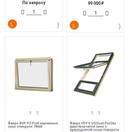
По запросу
99 000
₽
В комплекте: купол, труба,
Торговая марка
:
Fakro
призматический рассеиватель,
Тип окна
:
Туннель дневного света
потолочный плафон.
Тип продукции
:
Мансардные окна
Страна производства
:
Польша
Торговая марка
:
Fakro
Вес
:
100 кг
Страна производства
:
Польша
Вес
:
100 кг
Факро BVP P2 Profi карнизное
Факро FDY-V U3 Duet ProSky
окно откидное 78х60
двустворчатое окно с
приподнятой осью поворота