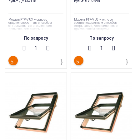
пульт ДУ 66х118
пульт ДУ 66х98
Модель FTP-V U3 – окно со
Модель FTP-V U3 – окно со
среднеповоротным способом
среднеповоротным способом
открывания, изготовленное с
открывания, изготовленное с
применением системы
применением системы
безопасности topSafe, которая
безопасности topSafe, которая
обеспечивает дополнительную
обеспечивает дополнительную
По запросу
По запросу
защиту от взлома.
защиту от взлома.
Мансардные окна FAKRO FTP-V U3 Z-
Мансардные окна FAKRO FTP-V U3 Z-
Wave сочетают в себе все
Wave сочетают в себе все
преимущества стандартной модели
преимущества стандартной модели
FTP-V U3 и возможность еще более
FTP-V U3 и возможность еще более
комфортного управления окном и
комфортного управления окном и
аксессуарами - с помощью пульта ДУ.
аксессуарами - с помощью пульта ДУ.
Модель окна
:
FTP-V U3
Модель окна
:
FTP-V U3
Торговая марка
:
Fakro
Торговая марка
:
Fakro
Стеклопакет
:
Однокамерный
Стеклопакет
:
Однокамерный
Тип продукции
:
Мансардные окна
Тип продукции
:
Мансардные окна
Высота окна (с окладом)
:
1180 мм
Высота окна (с окладом)
:
980 мм