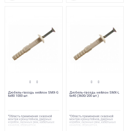
Дюбель-гвоздь нейлон SMX-G
Дюбель-гвоздь нейлон SMX-L
6x80 1000 шт.
6x40 (3600/200 шт.)
"Область применения: сквозной
"Область применения: сквозной
монтаж кронштейнов, дверных
монтаж кронштейнов, дверных
коробок, оконных рам, кабельных
коробок, оконных рам, кабельных
каналов, обрешетки,
каналов, обрешетки,
гипсокартонных листов (ГКЛ),
гипсокартонных листов (ГКЛ),
гипсоволокнистых листов (ГКЛ)"
гипсоволокнистых листов (ГКЛ)"