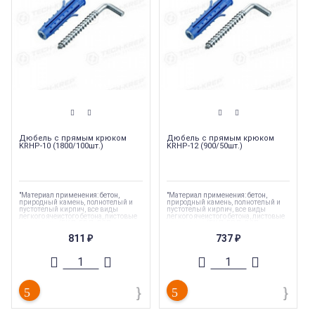
Дюбель с прямым крюком
Дюбель с прямым крюком
KRHP-10 (1800/100шт.)
KRHP-12 (900/50шт.)
"Материал применения: бетон,
"Материал применения: бетон,
природный камень, полнотелый и
природный камень, полнотелый и
пустотелый кирпич, все виды
пустотелый кирпич, все виды
легкого ячеистого бетона, листовые
легкого ячеистого бетона, листовые
материалы (ГКЛ, ГВЛ, ДСП,
материалы (ГКЛ, ГВЛ, ДСП,
фанера)"
фанера)"
811
737
₽
₽
Торговая марка
:
Tech-Krep
Торговая марка
:
Tech-Krep
Тип комплектующих
:
Дюбель
Тип комплектующих
:
Дюбель
Вес
:
0.001 кг
Вес
:
0.001 кг
Длина
:
1800 мм
Длина
:
900 мм
Страна производства
:
Россия
Страна производства
:
Россия