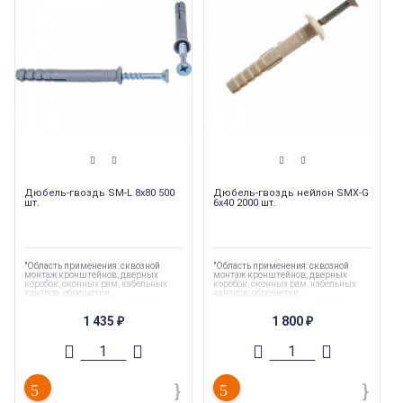
Дюбель-гвоздь SM-L 8х80 500
Дюбель-гвоздь нейлон SMX-G
шт.
6x40 2000 шт.
"Область применения: сквозной
"Область применения: сквозной
монтаж кронштейнов, дверных
монтаж кронштейнов, дверных
коробок, оконных рам, кабельных
коробок, оконных рам, кабельных
каналов, обрешетки,
каналов, обрешетки,
гипсокартонных листов (ГКЛ),
гипсокартонных листов (ГКЛ),
гипсоволокнистых листов (ГКЛ)"
гипсоволокнистых листов (ГКЛ)"
1 435
1 800
₽
₽
Торговая марка
:
Tech-Krep
Торговая марка
:
Tech-Krep
Тип комплектующих
:
Дюбель
Тип комплектующих
:
Дюбель
Вес
:
0.013 кг
Вес
:
0.003 кг
Длина
:
80 мм
Длина
:
40 мм
Страна производства
:
Россия
Страна производства
:
Россия