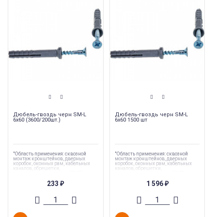
Дюбель-гвоздь черн SM-L
Дюбель-гвоздь черн SM-L
6х60 (3600/200шт.)
6х60 1500 шт
"Область применения: сквозной
"Область применения: сквозной
монтаж кронштейнов, дверных
монтаж кронштейнов, дверных
коробок, оконных рам, кабельных
коробок, оконных рам, кабельных
каналов, обрешетки,
каналов, обрешетки,
гипсокартонных листов (ГКЛ),
гипсокартонных листов (ГКЛ),
гипсоволокнистых листов (ГКЛ)"
гипсоволокнистых листов (ГКЛ)"
233
1 596
₽
₽
Торговая марка
:
Tech-Krep
Торговая марка
:
Tech-Krep
Тип комплектующих
:
Дюбель
Тип комплектующих
:
Дюбель
Вес
:
0.005 кг
Вес
:
0.005 кг
Длина
:
60
Длина
:
60
Страна производства
:
Россия
Страна производства
:
Россия