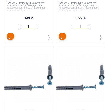
"Область применения: сквозной
"Область применения: сквозной
монтаж кронштейнов, дверных
монтаж кронштейнов, дверных
коробок, оконных рам, кабельных
коробок, оконных рам, кабельных
каналов, обрешетки,
каналов, обрешетки,
гипсокартонных листов (ГКЛ),
гипсокартонных листов (ГКЛ),
гипсоволокнистых листов (ГКЛ)"
гипсоволокнистых листов (ГКЛ)"
149
1 665
₽
₽
Торговая марка
:
Tech-Krep
Торговая марка
:
Tech-Krep
Тип комплектующих
:
Дюбель
Тип комплектующих
:
Дюбель
Вес
:
0.004 кг
Вес
:
0.004 кг
Длина
:
40 мм
Длина
:
40 мм
Страна производства
:
Россия
Страна производства
:
Россия