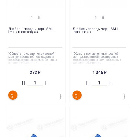
Дюбель-гвоздь черн SM-L
Дюбель-гвоздь черн SM-L
8х80 (1800/100) шт.
8х80 500 шт.
"Область применения: сквозной
"Область применения: сквозной
монтаж кронштейнов, дверных
монтаж кронштейнов, дверных
коробок, оконных рам, кабельных
коробок, оконных рам, кабельных
каналов, обрешетки,
каналов, обрешетки,
гипсокартонных листов (ГКЛ),
гипсокартонных листов (ГКЛ),
гипсоволокнистых листов (ГКЛ)"
гипсоволокнистых листов (ГКЛ)"
272
1 346
₽
₽
Торговая марка
:
Tech-Krep
Торговая марка
:
Tech-Krep
Тип комплектующих
:
Дюбель
Тип комплектующих
:
Дюбель
Вес
:
0.005 кг
Вес
:
0.005 кг
Длина
:
80 мм
Длина
:
80 мм
Страна производства
:
Россия
Страна производства
:
Россия