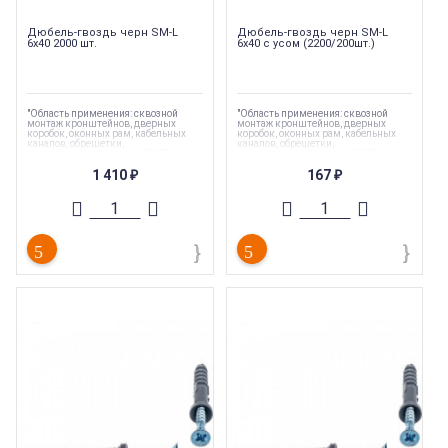
Дюбель-гвоздь черн SM-L
Дюбель-гвоздь черн SM-L
6х40 2000 шт.
6х40 с усом (2200/200шт.)
"Область применения: сквозной
"Область применения: сквозной
монтаж кронштейнов, дверных
монтаж кронштейнов, дверных
коробок, оконных рам, кабельных
коробок, оконных рам, кабельных
каналов, обрешетки,
каналов, обрешетки,
гипсокартонных листов (ГКЛ),
гипсокартонных листов (ГКЛ),
гипсоволокнистых листов (ГКЛ)"
гипсоволокнистых листов (ГКЛ)"
1 410
167
₽
₽
Торговая марка
:
Tech-Krep
Торговая марка
:
Tech-Krep
Тип комплектующих
:
Дюбель
Тип комплектующих
:
Дюбель
Вес
:
0.004 кг
Вес
:
0.004 кг
Длина
:
40 мм
Длина
:
40 мм
Страна производства
:
Россия
Страна производства
:
Россия