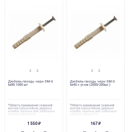
Дюбель-гвоздь черн SM-G
Дюбель-гвоздь черн SM-G
6x80 1000 шт.
6х40 с усом (2000/200шт.)
"Область применения: сквозной
"Область применения: сквозной
монтаж кронштейнов, дверных
монтаж кронштейнов, дверных
коробок, оконных рам, кабельных
коробок, оконных рам, кабельных
каналов, обрешетки,
каналов, обрешетки,
гипсокартонных листов (ГКЛ),
гипсокартонных листов (ГКЛ),
гипсоволокнистых листов (ГКЛ)"
гипсоволокнистых листов (ГКЛ)"
1 550
167
₽
₽
Торговая марка
:
Tech-Krep
Торговая марка
:
Tech-Krep
Тип комплектующих
:
Дюбель
Тип комплектующих
:
Дюбель