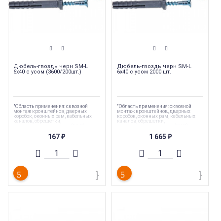
Дюбель-гвоздь черн SM-L
Дюбель-гвоздь черн SM-L
6х40 с усом (3600/200шт.)
6х40 с усом 2000 шт.
"Область применения: сквозной
"Область применения: сквозной
монтаж кронштейнов, дверных
монтаж кронштейнов, дверных
коробок, оконных рам, кабельных
коробок, оконных рам, кабельных
каналов, обрешетки,
каналов, обрешетки,
гипсокартонных листов (ГКЛ),
гипсокартонных листов (ГКЛ),
гипсоволокнистых листов (ГКЛ)"
гипсоволокнистых листов (ГКЛ)"
167
1 665
₽
₽
Торговая марка
:
Tech-Krep
Торговая марка
:
Tech-Krep
Тип комплектующих
:
Дюбель
Тип комплектующих
:
Дюбель
Вес
:
0.004 кг
Вес
:
0.004 кг
Длина
:
40 мм
Длина
:
40 мм
Страна производства
:
Россия
Страна производства
:
Россия