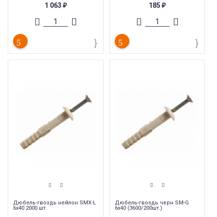
1 063
185
₽
₽
Торговая марка
:
Tech-Krep
Торговая марка
:
Tech-Krep
Тип комплектующих
:
Дюбель
Тип комплектующих
:
Дюбель
Вес
:
0.004 кг
Вес
:
0.003 кг
Длина
:
80 мм
Длина
:
40 мм
Страна производства
:
Россия
Страна производства
:
Россия
Дюбель-гвоздь нейлон SMX-L
Дюбель-гвоздь черн SM-G
6x40 2000 шт.
6x40 (3600/200шт.)