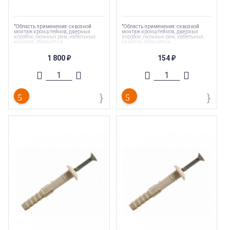
"Область применения: сквозной
"Область применения: сквозной
монтаж кронштейнов, дверных
монтаж кронштейнов, дверных
коробок, оконных рам, кабельных
коробок, оконных рам, кабельных
каналов, обрешетки,
каналов, обрешетки,
гипсокартонных листов (ГКЛ),
гипсокартонных листов (ГКЛ),
гипсоволокнистых листов (ГКЛ)"
гипсоволокнистых листов (ГКЛ)"
1 800
154
₽
₽
Торговая марка
:
Tech-Krep
Торговая марка
:
Tech-Krep
Тип комплектующих
:
Дюбель
Тип комплектующих
:
Дюбель
Вес
:
0.003 кг
Вес
:
0.003 кг
Длина
:
40 мм
Длина
:
40 мм
Страна производства
:
Россия
Страна производства
:
Россия