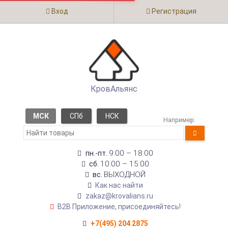
Вход
Регистрация
КровАльянс
МСК
СПб
НСК
Например:
9:00 – 18:00
пн.-пт.
10:00 – 15:00
сб.
ВЫХОДНОЙ
вс.
Как нас найти
zakaz@krovalians.ru
B2B Приложение, присоединяйтесь!
+7(495) 204 2875