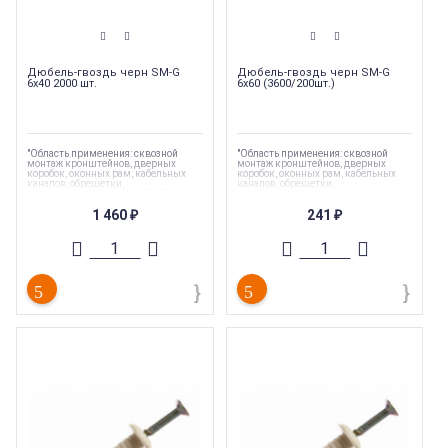
Дюбель-гвоздь черн SM-G
Дюбель-гвоздь черн SM-G
6x40 2000 шт.
6x60 (3600/200шт.)
"Область применения: сквозной
"Область применения: сквозной
монтаж кронштейнов, дверных
монтаж кронштейнов, дверных
коробок, оконных рам, кабельных
коробок, оконных рам, кабельных
каналов, обрешетки,
каналов, обрешетки,
гипсокартонных листов (ГКЛ),
гипсокартонных листов (ГКЛ),
гипсоволокнистых листов (ГКЛ)"
гипсоволокнистых листов (ГКЛ)"
1 460
241
₽
₽
Торговая марка
:
Tech-Krep
Торговая марка
:
Tech-Krep
Тип комплектующих
:
Дюбель
Тип комплектующих
:
Дюбель
Вес
:
0.003 кг
Вес
:
0.005 кг
Длина
:
40 мм
Длина
:
60
Страна производства
:
Россия
Страна производства
:
Россия