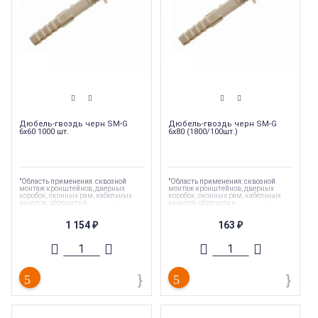
Дюбель-гвоздь черн SM-G
Дюбель-гвоздь черн SM-G
6x60 1000 шт.
6x80 (1800/100шт.)
"Область применения: сквозной
"Область применения: сквозной
монтаж кронштейнов, дверных
монтаж кронштейнов, дверных
коробок, оконных рам, кабельных
коробок, оконных рам, кабельных
каналов, обрешетки,
каналов, обрешетки,
гипсокартонных листов (ГКЛ),
гипсокартонных листов (ГКЛ),
гипсоволокнистых листов (ГКЛ)"
гипсоволокнистых листов (ГКЛ)"
1 154
163
₽
₽
Торговая марка
:
Tech-Krep
Торговая марка
:
Tech-Krep
Тип комплектующих
:
Дюбель
Тип комплектующих
:
Дюбель
Вес
:
0.005 кг
Вес
:
0.005 кг
Длина
:
60
Длина
:
80 мм
Страна производства
:
Россия
Страна производства
:
Россия