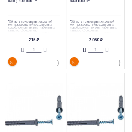
8х60 (1800/100) шт.
8х60 1000 шт.
"Область применения: сквозной
"Область применения: сквозной
монтаж кронштейнов, дверных
монтаж кронштейнов, дверных
коробок, оконных рам, кабельных
коробок, оконных рам, кабельных
каналов, обрешетки,
каналов, обрешетки,
гипсокартонных листов (ГКЛ),
гипсокартонных листов (ГКЛ),
гипсоволокнистых листов (ГКЛ)"
гипсоволокнистых листов (ГКЛ)"
215
2 050
₽
₽
Торговая марка
:
Tech-Krep
Торговая марка
:
Tech-Krep
Тип комплектующих
:
Дюбель
Тип комплектующих
:
Дюбель
Вес
:
0.005 кг
Вес
:
0.005 кг
Длина
:
60
Длина
:
60
Страна производства
:
Россия
Страна производства
:
Россия