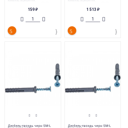
каналов, обрешетки,
каналов, обрешетки,
гипсокартонных листов (ГКЛ),
гипсокартонных листов (ГКЛ),
гипсоволокнистых листов (ГКЛ)"
гипсоволокнистых листов (ГКЛ)"
159
1 513
₽
₽
Торговая марка
:
Tech-Krep
Торговая марка
:
Tech-Krep
Тип комплектующих
:
Дюбель
Тип комплектующих
:
Дюбель
Вес
:
0.005 кг
Вес
:
0.005 кг
Длина
:
80 мм
Длина
:
80 мм
Страна производства
:
Россия
Страна производства
:
Россия
Дюбель-гвоздь черн SM-L
Дюбель-гвоздь черн SM-L