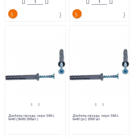
Вес
:
0.005 кг
Вес
:
0.004 кг
Длина
:
80 мм
Длина
:
40 мм
Страна производства
:
Россия
Страна производства
:
Россия
Дюбель-гвоздь черн SM-L
Дюбель-гвоздь черн SM-L
6х40 (3600/200шт.)
6х40 (ус) 2000 шт.