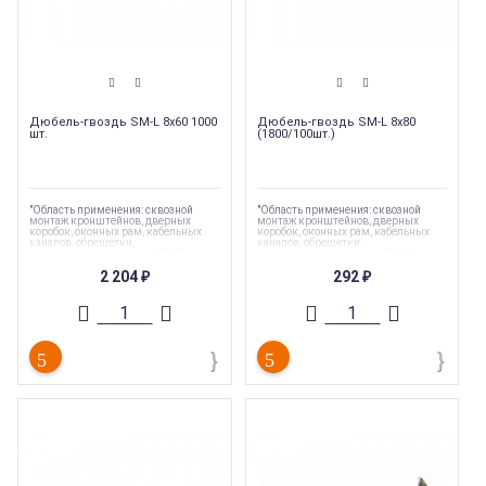
Дюбель-гвоздь SM-L 8х60 1000
Дюбель-гвоздь SM-L 8х80
шт.
(1800/100шт.)
"Область применения: сквозной
"Область применения: сквозной
монтаж кронштейнов, дверных
монтаж кронштейнов, дверных
коробок, оконных рам, кабельных
коробок, оконных рам, кабельных
каналов, обрешетки,
каналов, обрешетки,
гипсокартонных листов (ГКЛ),
гипсокартонных листов (ГКЛ),
гипсоволокнистых листов (ГКЛ)"
гипсоволокнистых листов (ГКЛ)"
2 204
292
₽
₽
Торговая марка
:
Tech-Krep
Торговая марка
:
Tech-Krep
Тип комплектующих
:
Дюбель
Тип комплектующих
:
Дюбель
Вес
:
0.009 кг
Вес
:
0.013 кг
Длина
:
60
Длина
:
80 мм
Страна производства
:
Россия
Страна производства
:
Россия