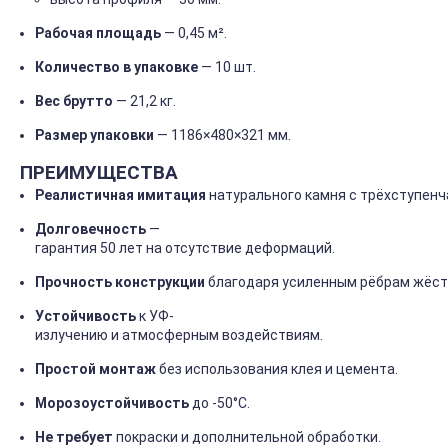
Рабочая
площадь
— 0,45
м².
Количество
в
упаковке
— 10
шт.
Вес
брутто
— 21,2
кг.
Размер
упаковки
— 1186×480×321
мм.
ПРЕИМУЩЕСТВА
Реалистичная
имитация
натурального
камня
с
трёхступенч
Долговечность
—
гарантия
50
лет
на
отсутствие
деформаций.
Прочность
конструкции
благодаря
усиленным
рёбрам
жёст
Устойчивость
к
УФ-
излучению
и
атмосферным
воздействиям.
Простой
монтаж
без
использования
клея
и
цемента.
Морозоустойчивость
до
-50°C.
Не
требует
покраски
и
дополнительной
обработки.