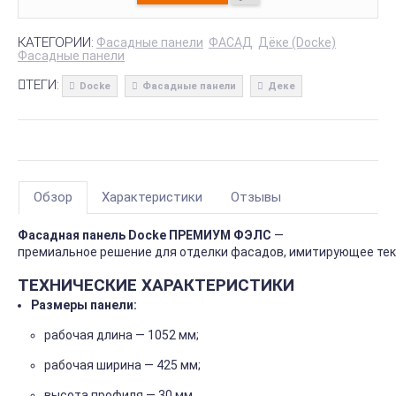
КАТЕГОРИИ:
Фасадные панели
ФАСАД
Дёке (Docke)
Фасадные панели
ТЕГИ:
Docke
Фасадные панели
Деке
Обзор
Характеристики
Отзывы
Фасадная
панель
Docke ПРЕМИУМ ФЭЛС
—
премиальное
решение
для
отделки
фасадов,
имитирующее
тек
ТЕХНИЧЕСКИЕ
ХАРАКТЕРИСТИКИ
Размеры
панели:
рабочая
длина
— 1052
мм;
рабочая
ширина
— 425
мм;
высота
профиля
— 30
мм.