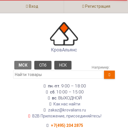
Вход
Регистрация
КровАльянс
МСК
СПб
НСК
Например:
9:00 – 18:00
пн.-пт.
10:00 – 15:00
сб.
ВЫХОДНОЙ
вс.
Как нас найти
zakaz@krovalians.ru
B2B Приложение, присоединяйтесь!
+7(495) 204 2875