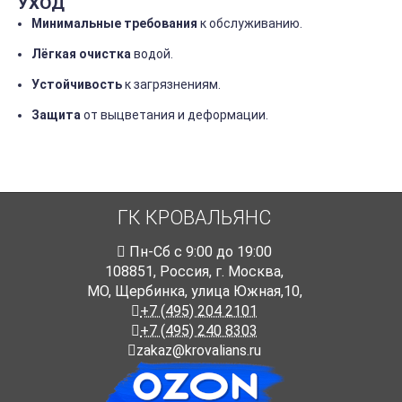
УХОД
Минимальные
требования
к
обслуживанию.
Лёгкая
очистка
водой.
Устойчивость
к
загрязнениям.
Защита
от
выцветания
и
деформации.
ГК КРОВАЛЬЯНС
Пн-Cб с 9:00 до 19:00
108851
,
Россия
,
г. Москва
,
МО, Щербинка, улица Южная,10,
+7 (495) 204 2101
+7 (495) 240 8303
zakaz@krovalians.ru