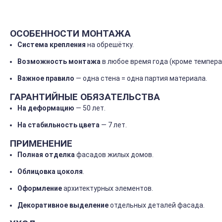
ОСОБЕННОСТИ
МОНТАЖА
Система
крепления
на
обрешётку.
Возможность
монтажа
в
любое
время
года
(кроме
темпера
Важное
правило
— одна
стена
= одна
партия
материала.
ГАРАНТИЙНЫЕ
ОБЯЗАТЕЛЬСТВА
На
деформацию
— 50
лет.
На
стабильность
цвета
— 7
лет.
ПРИМЕНЕНИЕ
Полная
отделка
фасадов
жилых
домов.
Облицовка
цоколя
.
Оформление
архитектурных
элементов.
Декоративное
выделение
отдельных
деталей
фасада.