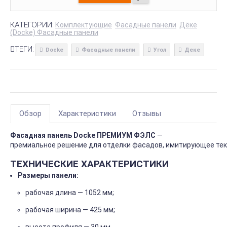
КАТЕГОРИИ:
Комплектующие
Фасадные панели
Дёке
(Docke) Фасадные панели
ТЕГИ:
Docke
Фасадные панели
Угол
Деке
Обзор
Характеристики
Отзывы
Фасадная
панель
Docke ПРЕМИУМ ФЭЛС
—
премиальное
решение
для
отделки
фасадов,
имитирующее
тек
ТЕХНИЧЕСКИЕ
ХАРАКТЕРИСТИКИ
Размеры
панели:
рабочая
длина
— 1052
мм;
рабочая
ширина
— 425
мм;