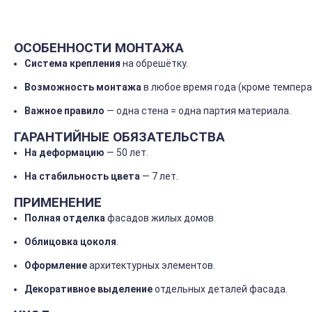
ОСОБЕННОСТИ
МОНТАЖА
Система
крепления
на
обрешётку.
Возможность
монтажа
в
любое
время
года
(кроме
темпера
Важное
правило
— одна
стена
= одна
партия
материала.
ГАРАНТИЙНЫЕ
ОБЯЗАТЕЛЬСТВА
На
деформацию
— 50
лет.
На
стабильность
цвета
— 7
лет.
ПРИМЕНЕНИЕ
Полная
отделка
фасадов
жилых
домов.
Облицовка
цоколя
.
Оформление
архитектурных
элементов.
Декоративное
выделение
отдельных
деталей
фасада.