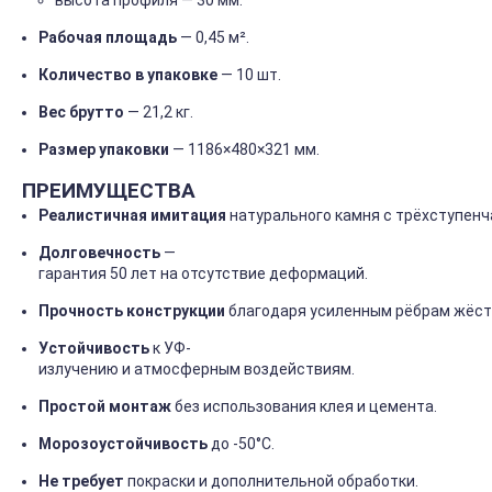
высота
профиля
— 30
мм.
Рабочая
площадь
— 0,45
м².
Количество
в
упаковке
— 10
шт.
Вес
брутто
— 21,2
кг.
Размер
упаковки
— 1186×480×321
мм.
ПРЕИМУЩЕСТВА
Реалистичная
имитация
натурального
камня
с
трёхступенч
Долговечность
—
гарантия
50
лет
на
отсутствие
деформаций.
Прочность
конструкции
благодаря
усиленным
рёбрам
жёст
Устойчивость
к
УФ-
излучению
и
атмосферным
воздействиям.
Простой
монтаж
без
использования
клея
и
цемента.
Морозоустойчивость
до
-50°C.
Не
требует
покраски
и
дополнительной
обработки.