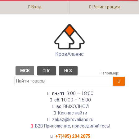
Вход
Регистрация
КровАльянс
МСК
СПб
НСК
Например:
9:00 – 18:00
пн.-пт.
10:00 – 15:00
сб.
ВЫХОДНОЙ
вс.
Как нас найти
zakaz@krovalians.ru
B2B Приложение, присоединяйтесь!
+7(495) 204 2875