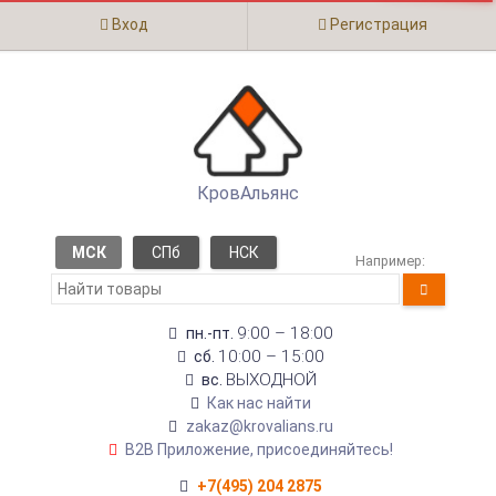
Вход
Регистрация
КровАльянс
МСК
СПб
НСК
Например:
9:00 – 18:00
пн.-пт.
10:00 – 15:00
сб.
ВЫХОДНОЙ
вс.
Как нас найти
zakaz@krovalians.ru
B2B Приложение, присоединяйтесь!
+7(495) 204 2875