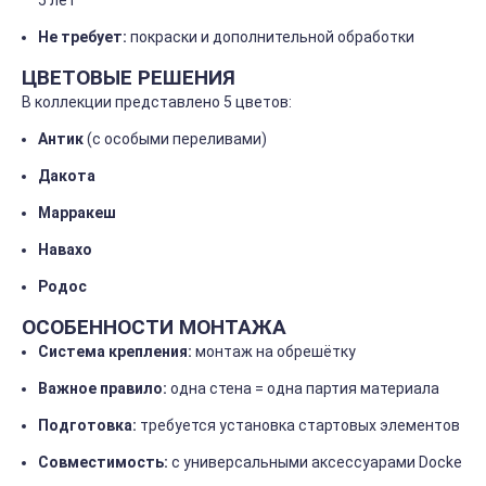
5
лет
Не
требует:
покраски
и
дополнительной
обработки
ЦВЕТОВЫЕ
РЕШЕНИЯ
В
коллекции
представлено
5
цветов:
Антик
(с
особыми
переливами)
Дакота
Марракеш
Навахо
Родос
ОСОБЕННОСТИ
МОНТАЖА
Система
крепления:
монтаж
на
обрешётку
Важное
правило:
одна
стена
= одна
партия
материала
Подготовка:
требуется
установка
стартовых
элементов
Совместимость:
с
универсальными
аксессуарами
Docke