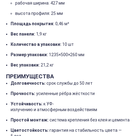
рабочая
ширина:
427
мм
высота
профиля:
25
мм
Площадь
покрытия:
0,46
м²
Вес
панели:
1,9
кг
Количество
в
упаковке:
10
шт
Размер
упаковки:
1235×500×260
мм
Вес
упаковки:
21,2
кг
ПРЕИМУЩЕСТВА
Долговечность:
срок
службы
до
50
лет
Прочность:
усиленные
рёбра
жёсткости
Устойчивость:
к
УФ-
излучению
и
атмосферным
воздействиям
Простой
монтаж:
система
крепления
без
клея
и
цемента
Цветостойкость:
гарантия
на
стабильность
цвета
—