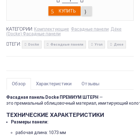
КУПИТЬ
КАТЕГОРИИ:
Комплектующие
Фасадные панели
Дёке
(Docke) Фасадные панели
ТЕГИ:
Docke
Фасадные панели
Угол
Деке
Обзор
Характеристики
Отзывы
Фасадная
панель Docke
ПРЕМИУМ ШТЕРН
—
это
премиальный
облицовочный
материал,
имитирующий
коло
ТЕХНИЧЕСКИЕ
ХАРАКТЕРИСТИКИ
Размеры
панели:
рабочая
длина:
1073
мм