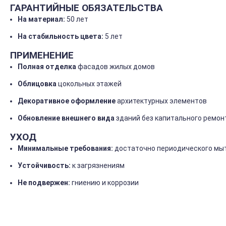
ГАРАНТИЙНЫЕ
ОБЯЗАТЕЛЬСТВА
На
материал:
50
лет
На
стабильность
цвета:
5
лет
ПРИМЕНЕНИЕ
Полная
отделка
фасадов
жилых
домов
Облицовка
цокольных
этажей
Декоративное
оформление
архитектурных
элементов
Обновление
внешнего
вида
зданий
без
капитального
ремон
УХОД
Минимальные
требования:
достаточно
периодического
мы
Устойчивость:
к
загрязнениям
Не
подвержен:
гниению
и
коррозии