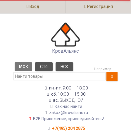
Вход
Регистрация
КровАльянс
МСК
СПб
НСК
Например:
9:00 – 18:00
пн.-пт.
10:00 – 15:00
сб.
ВЫХОДНОЙ
вс.
Как нас найти
zakaz@krovalians.ru
B2B Приложение, присоединяйтесь!
+7(495) 204 2875