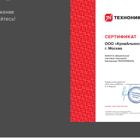
жение
йтесь!