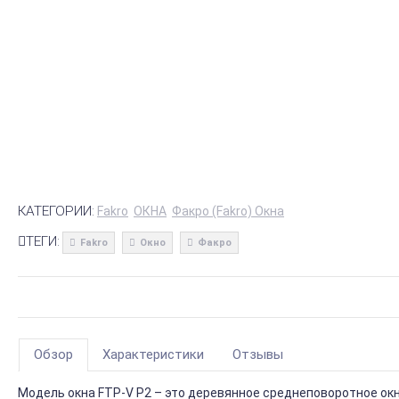
КАТЕГОРИИ:
Fakro
ОКНА
Факро (Fakro) Окна
ТЕГИ:
Fakro
Окно
Факро
Обзор
Характеристики
Отзывы
Модель окна FTP-V P2 – это деревянное среднеповоротное ок