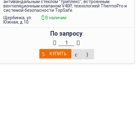
антивандальным стеклом "триплекс", встроенным
вентиляционным клапаном V40P, технологией ThermoPro и
системой безопасности TopSafe.
Щербинка, ул.
В наличии
Южная, д.10:
По запросу
КУПИТЬ