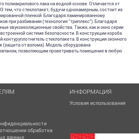
о полиакрилового лака на водной основе. Отличается от
3 тем, что стеклопакет, будучи однокамерным, состоит из
инированной пленкой. Благодаря ламинированному
ов при разбивании (технология "триплекс"). Благодаря
ые звукоизоляционные свойства. Также, как и окно серии
 встроенной системе безопасности. В конструкции короба
й контуруплотнитель стеклопакета. В конструкции оконного
fe (защита от взлома). Модель оборудована
апаном, позволяющим проветривать помещение в любую
ЕЛЯМ
ИНФОРМАЦИЯ
Условия использования
онфиденциальности
 отношении обработки
ых данных