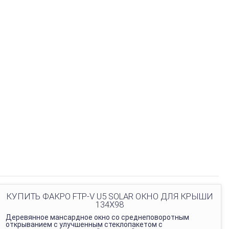
КУПИТЬ ФАКРО FTP-V U5 SOLAR ОКНО ДЛЯ КРЫШИ
134Х98
Деревянное мансардное окно со среднеповоротным
открыванием с улучшенным стеклопакетом с