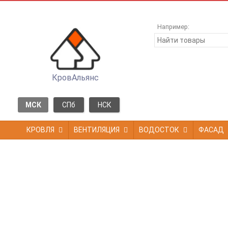
Например:
КровАльянс
МСК
СПб
НСК
КРОВЛЯ
ВЕНТИЛЯЦИЯ
ВОДОСТОК
ФАСАД