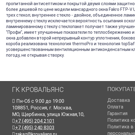
пропитанной антисептиком и покрытой двумя слоями защитног
более дешевой по цене модели мансардного окна Fakro FTP-V U
трех стекол; внутреннее стекло - двойное, объединенное лам
внутреннему стеклу исключается вероятность осыпания осколк
ламинированному стеклу стеклопакет получает также улучшенн
"Профи", имеет улучшенные показатели по теплосбережению и
окна добавлен второй непрерывный контур уплотнения, боково
короба реализована технология thermoPro и технология topSa
усовершенствованным вентиляционным антиконденсатным кл
погоду, не открывая створку.
ПОКУПАТ
ГК КРОВАЛЬЯНС
Доставка
Пн-Cб с 9:00 до 19:00
Оплата
108851
,
Россия
,
г. Москва
,
Гарантия
МО, Щербинка, улица Южная,10,
Политика к
+7 (495) 204 2101
Политика в
+7 (495) 240 8303
персональн
zakaz@krovalians.ru