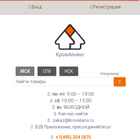
Вход
Регистрация
КровАльянс
МСК
СПб
НСК
Например:
9:00 – 18:00
пн.-пт.
10:00 – 15:00
сб.
ВЫХОДНОЙ
вс.
Как нас найти
zakaz@krovalians.ru
B2B Приложение, присоединяйтесь!
+7(495) 204 2875