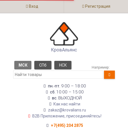
Вход
Регистрация
КровАльянс
МСК
СПб
НСК
Например:
9:00 – 18:00
пн.-пт.
10:00 – 15:00
сб.
ВЫХОДНОЙ
вс.
Как нас найти
zakaz@krovalians.ru
B2B Приложение, присоединяйтесь!
+7(495) 204 2875