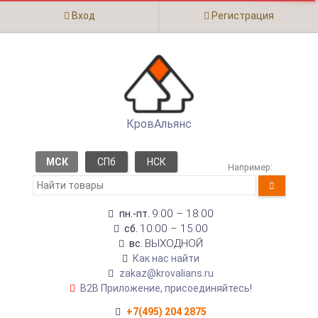
Вход
Регистрация
КровАльянс
МСК
СПб
НСК
Например:
9:00 – 18:00
пн.-пт.
10:00 – 15:00
сб.
ВЫХОДНОЙ
вс.
Как нас найти
zakaz@krovalians.ru
B2B Приложение, присоединяйтесь!
+7(495) 204 2875