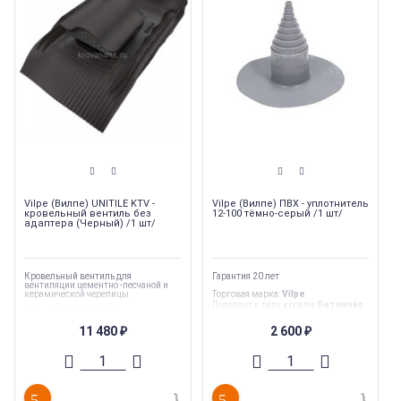
Vilpe (Вилпе) UNITILE KTV -
Vilpe (Вилпе) ПВХ - уплотнитель
кровельный вентиль без
12-100 тёмно-серый /1 шт/
адаптера (Черный) /1 шт/
Кровельный вентиль для
Гарантия 20 лет
вентиляции цементно -песчаной и
керамической черепицы.
Торговая марка
:
Vilpe
Подходит к типу кровли
:
Битумная
Торговая марка
:
Vilpe
черепица
Тип продукции
:
Вентиляция
Страна производства
:
Финляндия
11 480
2 600
₽
₽
Подходит к типу
Гарантия
:
20 лет
кровли
:
Натуральная черепица
Вес
:
0.45 кг
Внутренний диаметр
:
110 мм
Страна производства
:
Финляндия