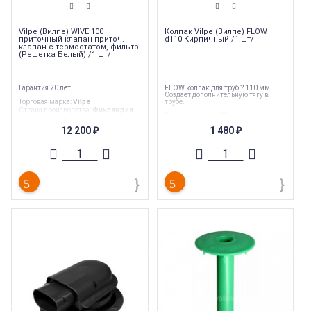
Vilpe (Вилпе) WIVE 100
Колпак Vilpe (Вилпе) FLOW
приточный клапан приточ.
d110 Кирпичный /1 шт/
клапан с термостатом, фильтр
(Решетка Белый) /1 шт/
Гарантия 20 лет
FLOW колпак для труб ? 110 мм.
Создает дополнительную тягу в
Торговая марка
:
Vilpe
трубе.
Страна производства
:
Финляндия
Торговая марка
:
Vilpe
Гарантия
:
20 лет
Подходит к типу кровли
:
Битумная
Вес
:
1.16 кг
12 200
1 480
₽
черепица
₽
Внутренний диаметр
:
110 мм
Страна производства
:
Финляндия
Гарантия
:
20 лет