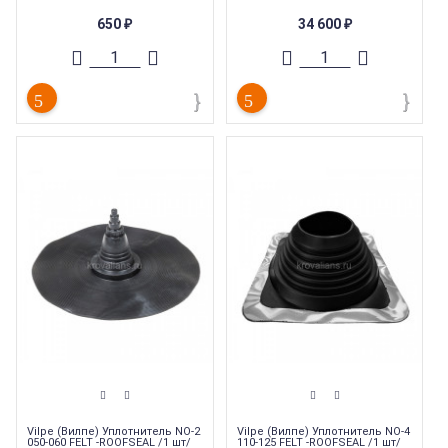
Подходит к типу кровли
:
Битумная
черепица
черепица
Элемент вентиляционной
650
34 600
₽
₽
Страна производства
:
Финляндия
системы
:
Уплотнитель
Гарантия
:
20 лет
Страна производства
:
Финляндия
Вес
:
0.153 кг
Гарантия
:
20 лет
Vilpe (Вилпе) Уплотнитель NO-2
Vilpe (Вилпе) Уплотнитель NO-4
050-060 FELT -ROOFSEAL /1 шт/
110-125 FELT -ROOFSEAL /1 шт/