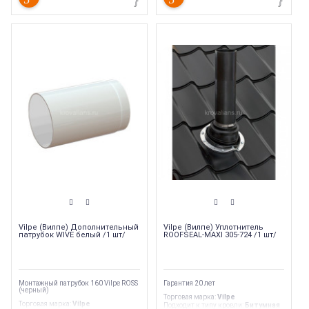
Vilpe (Вилпе) Дополнительный
Vilpe (Вилпе) Уплотнитель
патрубок WIVE белый /1 шт/
ROOFSEAL-MAXI 305-724 /1 шт/
Монтажный патрубок 160 Vilpe ROSS
Гарантия 20 лет
(черный)
Торговая марка
:
Vilpe
Торговая марка
:
Vilpe
Подходит к типу кровли
:
Битумная