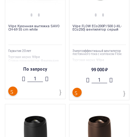
Vilpe Кухонная вытяжка SAVO
Vilpe FLOW ЕCo200P/500 (=XL-
CH-69 55 cm white
ECo250) вентилятор серый
Гарантия 20 лет
Энергоэффективный вентилятор
постоянного тока c колпаком Flow.
Торговая марка
:
Vilpe
Торговая марка
:
Vilpe
Страна производства
:
Финляндия
Страна производства
:
Финляндия
Гарантия
:
20 лет
Гарантия
:
20 лет
Вес
:
8.77 кг
По запросу
99 000
₽
Вес
:
7.8 кг