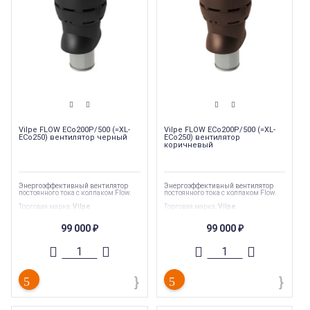
Vilpe FLOW ЕCo200P/500 (=XL-
Vilpe FLOW ЕCo200P/500 (=XL-
ECo250) вентилятор черный
ECo250) вентилятор
коричневый
Энергоэффективный вентилятор
Энергоэффективный вентилятор
постоянного тока c колпаком Flow.
постоянного тока c колпаком Flow.
Торговая марка
:
Vilpe
Торговая марка
:
Vilpe
Страна производства
:
Финляндия
Страна производства
:
Финляндия
Гарантия
:
20 лет
Гарантия
:
20 лет
99 000
99 000
₽
₽
Вес
:
7.8 кг
Вес
:
7.8 кг