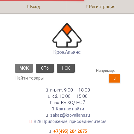
Вход
Регистрация
КровАльянс
МСК
СПб
НСК
Например:
9:00 – 18:00
пн.-пт.
10:00 – 15:00
сб.
ВЫХОДНОЙ
вс.
Как нас найти
zakaz@krovalians.ru
B2B Приложение, присоединяйтесь!
+7(495) 204 2875