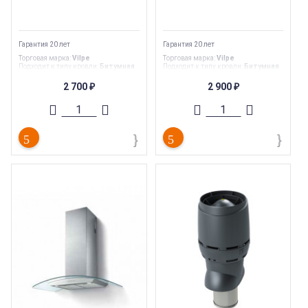
Гарантия 20 лет
Гарантия 20 лет
Торговая марка
:
Vilpe
Торговая марка
:
Vilpe
Подходит к типу кровли
:
Битумная
Подходит к типу кровли
:
Битумная
черепица
черепица
Страна производства
:
Финляндия
Страна производства
:
Финляндия
2 700
2 900
₽
₽
Гарантия
:
20 лет
Гарантия
:
20 лет
Вес
:
0.58 кг
Вес
:
0.79 кг