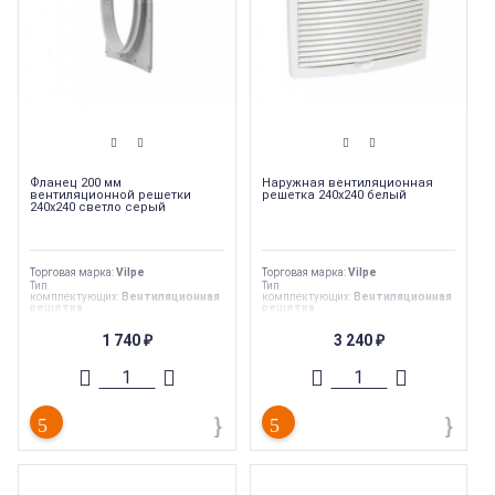
Фланец 200 мм
Наружная вентиляционная
вентиляционной решетки
решетка 240х240 белый
240х240 светло серый
Торговая марка
:
Vilpe
Торговая марка
:
Vilpe
Тип
Тип
комплектующих
:
Вентиляционная
комплектующих
:
Вентиляционная
решетка
решетка
Тип товара
:
Вентиляция
Тип товара
:
Вентиляция
Тип продукции
:
Вентиляционная
Тип продукции
:
Вентиляционная
1 740
3 240
₽
₽
решетка
решетка
Страна производства
:
Россия
Страна производства
:
Россия