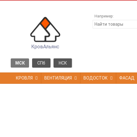
Например:
КровАльянс
МСК
СПб
НСК
КРОВЛЯ
ВЕНТИЛЯЦИЯ
ВОДОСТОК
ФАСАД