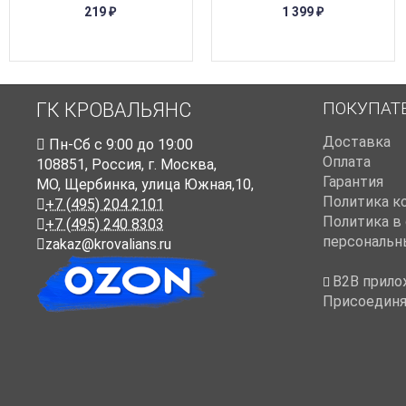
219
1 399
₽
₽
ПОКУПАТ
ГК КРОВАЛЬЯНС
Доставка
Пн-Cб с 9:00 до 19:00
Оплата
108851
,
Россия
,
г. Москва
,
Гарантия
МО, Щербинка, улица Южная,10,
Политика к
+7 (495) 204 2101
Политика в
+7 (495) 240 8303
персональн
zakaz@krovalians.ru
B2B прило
Присоединя