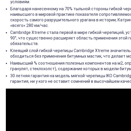
условиям.
Благодаря нанесенному на 70% тыльной стороны гибкой чер
наивысшего в мировой практике показателя сопротивляемос
скорость самого разрушительного урагана в истории, Катрин
«всего» 280 км/час.
Cambridge Xtreme стала первой в мире гибкой черепицей, уст
90°, что существенно расширяет область применения этой 
обязательств.
Клеящий слой гибкой черепицы Cambridge Xtreme значитель
обходиться без применения битумных мастик, что делает м
Наивысший % соотношения полезных компонентов на м
2
, о
гранулят, стеклохолст), содержание которых в модели биту
30 летняя гарантия на модель мягкой черепицы IKO Cambridg
гарантия, ни у кого не оставит сомнений в высочайшем кач