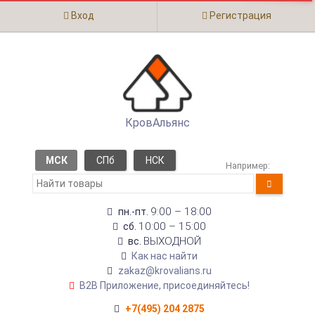
Вход
Регистрация
КровАльянс
МСК
СПб
НСК
Например:
9:00 – 18:00
пн.-пт.
10:00 – 15:00
сб.
ВЫХОДНОЙ
вс.
Как нас найти
zakaz@krovalians.ru
B2B Приложение, присоединяйтесь!
+7(495) 204 2875