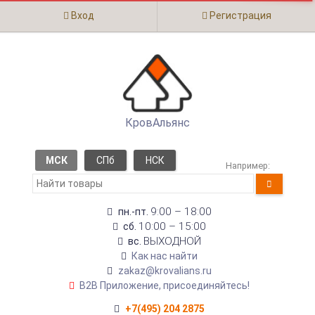
Вход
Регистрация
КровАльянс
МСК
СПб
НСК
Например:
9:00 – 18:00
пн.-пт.
10:00 – 15:00
сб.
ВЫХОДНОЙ
вс.
Как нас найти
zakaz@krovalians.ru
B2B Приложение, присоединяйтесь!
+7(495) 204 2875