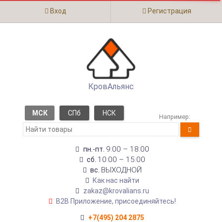
Вход
Регистрация
КровАльянс
МСК
СПб
НСК
Например:
9:00 – 18:00
пн.-пт.
10:00 – 15:00
сб.
ВЫХОДНОЙ
вс.
Как нас найти
zakaz@krovalians.ru
B2B Приложение, присоединяйтесь!
+7(495) 204 2875