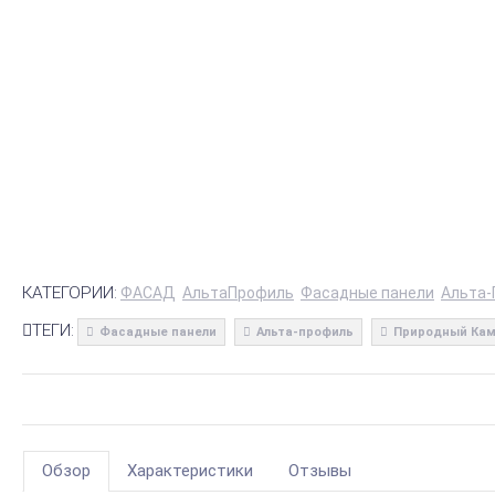
КАТЕГОРИИ:
ФАСАД
АльтаПрофиль
Фасадные панели
Альта-
ТЕГИ:
Фасадные панели
Альта-профиль
Природный Ка
Обзор
Характеристики
Отзывы