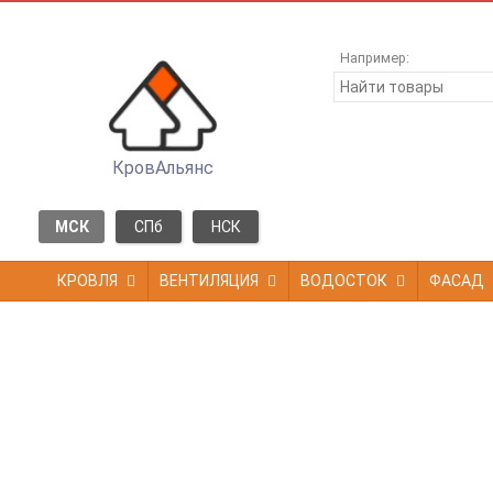
Например:
КровАльянс
МСК
СПб
НСК
КРОВЛЯ
ВЕНТИЛЯЦИЯ
ВОДОСТОК
ФАСАД