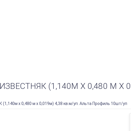
ЕСТНЯК (1,140М Х 0,480 М Х 0,
,140м х 0,480 м х 0,019м) 4,38 кв.м/уп. Альта Профиль 10шт/уп