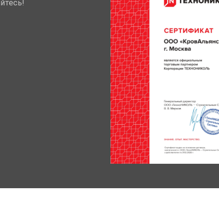
йтесь!