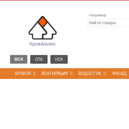
Например:
КровАльянс
МСК
СПб
НСК
КРОВЛЯ
ВЕНТИЛЯЦИЯ
ВОДОСТОК
ФАСАД