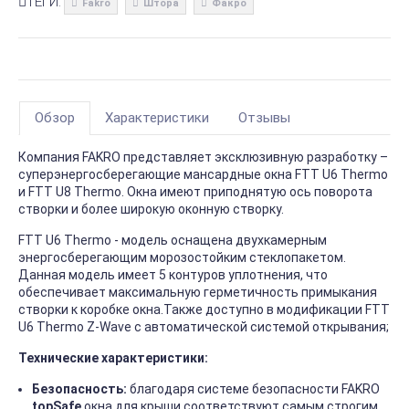
ТЕГИ:
Fakro
Штора
Факро
Обзор
Характеристики
Отзывы
Компания FAKRO представляет эксклюзивную разработку –
суперэнергосберегающие мансардные окна FTT U6 Thermo
и FTT U8 Thermo. Окна имеют приподнятую ось поворота
створки и более широкую оконную створку.
FTT U6 Thermo - модель оснащена двухкамерным
энергосберегающим морозостойким стеклопакетом.
Данная модель имеет 5 контуров уплотнения, что
обеспечивает максимальную герметичность примыкания
створки к коробке окна.Также доступно в модификации FTT
U6 Thermo Z-Wave с автоматической системой открывания;
Технические характеристики:
Безопасность:
благодаря системе безопасности FAKRO
topSafe
окна для крыши соответствуют самым строгим