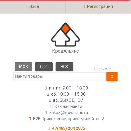
Вход
Регистрация
КровАльянс
МСК
СПб
НСК
Например:
9:00 – 18:00
пн.-пт.
10:00 – 15:00
сб.
ВЫХОДНОЙ
вс.
Как нас найти
zakaz@krovalians.ru
B2B Приложение, присоединяйтесь!
+7(495) 204 2875