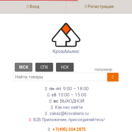
Вход
Регистрация
КровАльянс
МСК
СПб
НСК
Например:
9:00 – 18:00
пн.-пт.
10:00 – 15:00
сб.
ВЫХОДНОЙ
вс.
Как нас найти
zakaz@krovalians.ru
B2B Приложение, присоединяйтесь!
+7(495) 204 2875