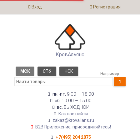
Вход
Регистрация
КровАльянс
МСК
СПб
НСК
Например:
9:00 – 18:00
пн.-пт.
10:00 – 15:00
сб.
ВЫХОДНОЙ
вс.
Как нас найти
zakaz@krovalians.ru
B2B Приложение, присоединяйтесь!
+7(495) 204 2875