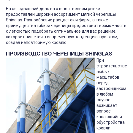
На сегодняшний день на отечественном рынке
предоставлен широкий ассортимент мягкой черепицы
Shinglas. Разнообразие расцветок и форм , а также
преимущества гибкой черепицы предоставит возможность
с легкостью подобрать оптимальное для вас решение,
которое впишется в современную тенденцию, при этом,
создав неповторимую кровлю.
ПРОИЗВОДСТВО ЧЕРЕПИЦЫ SHINGLAS
При
строительстве
любых
масштабов
перед
застройщиком
в любом
случае
возникает
вопрос,
касающийся
обустройства
кровли.