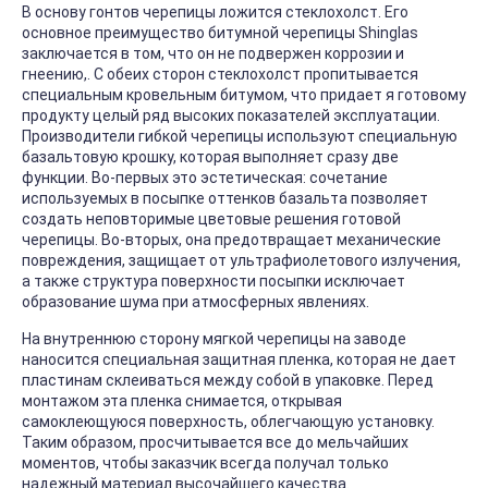
В основу гонтов черепицы ложится стеклохолст. Его
основное преимущество битумной черепицы Shinglas
заключается в том, что он не подвержен коррозии и
гнеению,. С обеих сторон стеклохолст пропитывается
специальным кровельным битумом, что придает я готовому
продукту целый ряд высоких показателей эксплуатации.
Производители гибкой черепицы используют специальную
базальтовую крошку, которая выполняет сразу две
функции. Во-первых это эстетическая: сочетание
используемых в посыпке оттенков базальта позволяет
создать неповторимые цветовые решения готовой
черепицы. Во-вторых, она предотвращает механические
повреждения, защищает от ультрафиолетового излучения,
а также структура поверхности посыпки исключает
образование шума при атмосферных явлениях.
На внутреннюю сторону мягкой черепицы на заводе
наносится специальная защитная пленка, которая не дает
пластинам склеиваться между собой в упаковке. Перед
монтажом эта пленка снимается, открывая
самоклеющуюся поверхность, облегчающую установку.
Таким образом, просчитывается все до мельчайших
моментов, чтобы заказчик всегда получал только
надежный материал высочайшего качества.