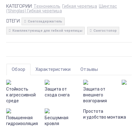
КАТЕГОРИИ:
Технониколь
Гибкая черепица
Шинглас
(Shinglas) Гибкая черепица
ТЕГИ:
Снегозадержатель
Комплектуюище для гибкой черепицы
Снегостопор
Обзор
Характеристики
Отзывы
Стойкость
Защита от
Защита от
к агрессивной
схода снега
внешнего
среде
возгорания
Простота
и удобство монтажа
Повышенная
Бесшумная
гидроизоляция
кровля