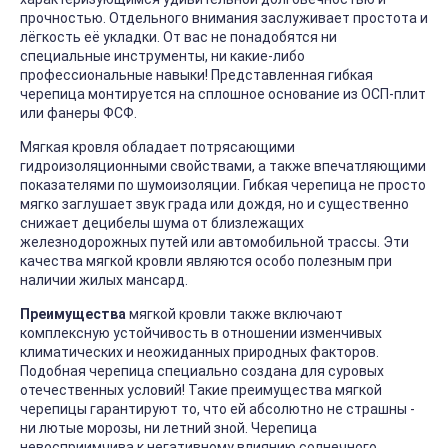
прочностью. Отдельного внимания заслуживает простота и
лёгкость её укладки. От вас не понадобятся ни
специальные инструменты, ни какие-либо
профессиональные навыки! Представленная гибкая
черепица монтируется на сплошное основание из ОСП-плит
или фанеры ФСФ.
Мягкая кровля обладает потрясающими
гидроизоляционными свойствами, а также впечатляющими
показателями по шумоизоляции. Гибкая черепица не просто
мягко заглушает звук града или дождя, но и существенно
снижает децибелы шума от близлежащих
железнодорожных путей или автомобильной трассы. Эти
качества мягкой кровли являются особо полезным при
наличии жилых мансард.
Преимущества
мягкой кровли также включают
комплексную устойчивость в отношении изменчивых
климатических и неожиданных природных факторов.
Подобная черепица специально создана для суровых
отечественных условий! Такие преимущества мягкой
черепицы гарантируют то, что ей абсолютно не страшны -
ни лютые морозы, ни летний зной. Черепица
невосприимчива к негативному влиянию солнечного