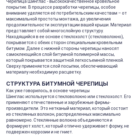
Черепица Шинглас - высококачественное кровельное
покрытие. В процессе разработки черепицы, особое
внимание уделяется её потребительским качествам – от
максимальной простоты монтажа, до увеличения
продолжительности эксплуатации вашей крыши. Материал
представляет собой многослойную структуру.
Находящийся в ее основе стеклохолст (стекловолокно),
покрывается с обеих сторон специальным кровельным
битумом. Далее с нижней стороны черепицы наносят
самоклеющийся слой битумной полимерной массы,
который покрывается защитной легкосъемной пленкой.
Сверху применяется слой посыпки, обеспечивающий
материалу необходимую расцветку.
СТРУКТУРА БИТУМНОЙ ЧЕРЕПИЦЫ
Как уже говорилось, в основе черепицы
Шинглас используется стекловолокно или стеклохолст. Его
применяют отечественные и зарубежные фирмы-
производители. Это нетканый материал, который состоит
из стеклянных волокон, распределенных максимально
равномерно. Стеклянные волокна объединяются и
формируют холст, который отлично удерживает форму, не
подвержен коррозии и не гниет.