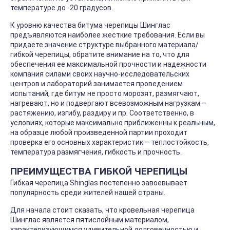
температуре до -20 градусов.
К уровню качества битума черепицы Шинглас
предъявляются наиболее жесткие требования. Если вы
придаете значение структуре выбранного материала/
гибкой черепицы, обратите внимание на то, что для
обеспечения ее максимальной прочности и надежности
компания силами своих научно-исследовательских
центров и лабораторий занимается проведением
испытаний, где битум не просто морозят, размягчают,
нагревают, но и подвергают всевозможным нагрузкам –
растяжению, изгибу, раздиру и пр. Соответственно, в
условиях, которые максимально приближенны к реальным,
на образце любой произведенной партии проходит
проверка его основных характеристик – теплостойкость,
температура размягчения, гибкость и прочность.
ПРЕИМУЩЕСТВА ГИБКОЙ ЧЕРЕПИЦЫ
Гибкая черепица Shinglas постепенно завоевывает
популярность среди жителей нашей страны.
Для начала стоит сказать, что кровельная черепица
Шинглас является пятислойным материалом,
характеризующимся удивительной долговечностью и