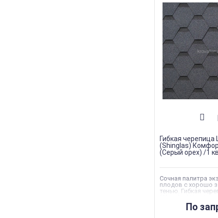
Гибкая черепица
(Shinglas) Комфо
(Серый орех) /1 к
Сочная палитра эк
плодов с хорошо 
тенью. Гибкая чере
(Shinglas) Комфорт
(Финик) /1 кв.м/
По зап
Коллекция
:
Shingl