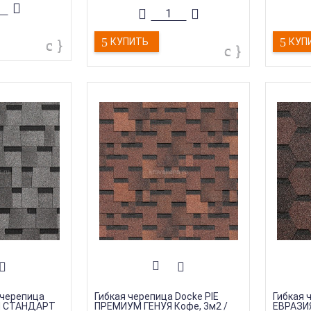
прослужит десятилетия!
прослуж
inglas
Коллекция
:
Docke PIE DRAGON
Коллекц
я черепица
ПРЕМИУМ
СТАНД
епица
КУПИТЬ
КУП
Торговая марка
:
Docke
Торгова
Тип товара
:
Гибкая черепица
Тип тов
Тип продукции
:
Черепица
Тип про
(Листы)
(Листы)
Толщина
:
2,8 мм
Толщина
черепица
Гибкая черепица Docke PIE
Гибкая 
N СТАНДАРТ
ПРЕМИУМ ГЕНУЯ Кофе, 3м2 /
ЕВРАЗИ