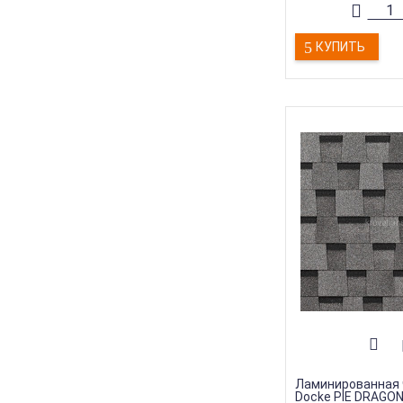
Сальса
Торговая марка
:
Sh
Тип товара
:
Гибка
Тип продукции
КУПИТЬ
:
Чер
(Листы)
Толщина
:
2,8 мм
Ламинированная 
Docke PIE DRAGO