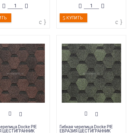
ит десятилетия!
прослужит десятилетия!
ия
:
Docke PIE DRAGON
Коллекция
:
Docke PIE DRAGON
АРТ
СТАНДАРТ
ИТЬ
КУПИТЬ
я марка
:
Docke
Торговая марка
:
Docke
ара
:
Гибкая черепица
Тип товара
:
Гибкая черепица
дукции
:
Черепица
Тип продукции
:
Черепица
(Листы)
:
5,4 мм
Толщина
:
5,4 мм
черепица Docke PIE
Гибкая черепица Docke PIE
Я ШЕСТИГРАННИК
ЕВРАЗИЯ ШЕСТИГРАННИК