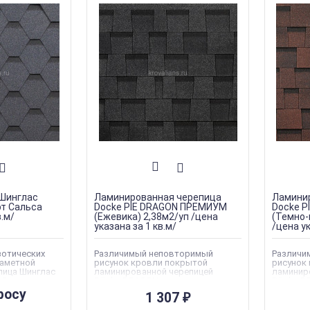
 Шинглас
Ламинированная черепица
Ламини
рт Сальса
Docke PIE DRAGON ПРЕМИУМ
Docke 
в.м/
(Ежевика) 2,38м2/уп /цена
(Темно-
указана за 1 кв.м/
/цена ук
зотических
Различимый неповторимый
Различи
заметной
рисунок кровли покрытой
рисунок
пица Шинглас
ламинированной черепицей
ламинир
 Сальса
Dӧcke DRAGON является
Dӧcke D
уникальным преимуществом,
уникаль
росу
1 307
₽
благодаря большому гонту.
благодар
as Комфорт
Роскошная крыша, которая
Роскошн