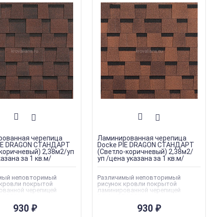
рованная черепица
Ламинированная черепица
PIE DRAGON СТАНДАРТ
Docke PIE DRAGON СТАНДАРТ
коричневый) 2,38м2/уп
(Светло-коричневый) 2,38м2/
азана за 1 кв.м/
уп /цена указана за 1 кв.м/
мый неповторимый
Различимый неповторимый
 кровли покрытой
рисунок кровли покрытой
ованной черепицей
ламинированной черепицей
RAGON является
Dӧcke DRAGON является
ным преимуществом,
уникальным преимуществом,
930
930
₽
₽
я большому гонту.
благодаря большому гонту.
ая крыша, которая
Роскошная крыша, которая