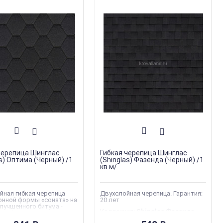
черепица Шинглас
Гибкая черепица Шинглас
as) Оптима (Черный) /1
(Shinglas) Фазенда (Черный) /1
кв.м/
ная гибкая черепица
Двухслойная черепица. Гарантия:
онной формы «соната» на
20 лет
лучшенного битума -
Коллекция
:
Shinglas Фазенда
ьный вариант
Торговая марка
:
Shinglas
ого кровельного