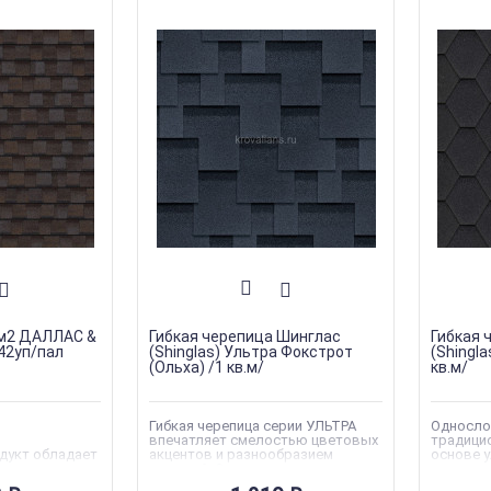
м2 ДАЛЛАС &
Гибкая черепица Шинглас
Гибкая 
42уп/пал
(Shinglas) Ультра Фокстрот
(Shingl
(Ольха) /1 кв.м/
кв.м/
Гибкая черепица серии УЛЬТРА
Однослой
впечатляет смелостью цветовых
традици
дукт обладает
акцентов и разнообразием
основе у
остью,
моделей. Совершенство
оптимал
ью и
гармоничных сочетаний цвета и
бюджетн