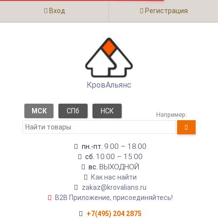
Вход
Регистрация
КровАльянс
МСК
СПб
НСК
Например:
9:00 – 18:00
пн.-пт.
10:00 – 15:00
сб.
ВЫХОДНОЙ
вс.
Как нас найти
zakaz@krovalians.ru
B2B Приложение, присоединяйтесь!
+7(495) 204 2875