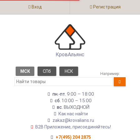
Вход
Регистрация
КровАльянс
МСК
СПб
НСК
Например:
9:00 – 18:00
пн.-пт.
10:00 – 15:00
сб.
ВЫХОДНОЙ
вс.
Как нас найти
zakaz@krovalians.ru
B2B Приложение, присоединяйтесь!
+7(495) 204 2875