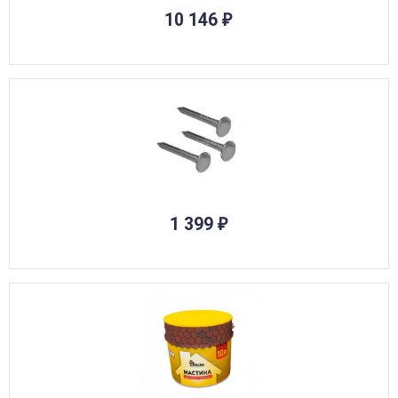
10 146
₽
1 399
₽