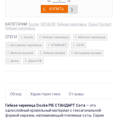
КУПИТЬ
КАТЕГОРИИ:
Docke
КРОВЛЯ
Гибкая черепица
Дёке (Docke)
Гибкая черепица
ТЕГИ:
Docke
Гибкая черепица
Мягкая черепица
Битумная черепица
STANDART
СОТА
Мягкая кровля
Гибкая кровля
Битумная кровля
Деке
Дёке PIE
Обзор
Характеристики
Отзывы
Гибкая черепица Docke PIE СТАНДАРТ Сота
— это
однослойный кровельный материал с гексагональной
формой нарезки, напоминающей пчелиные соты. Серия