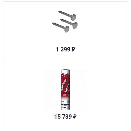
1 399
₽
15 739
₽