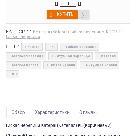
КУПИТЬ
КАТЕГОРИИ:
Катепал (Katepal) Гибкая черепица
КРОВЛЯ
Гибкая черепица
ТЕГИ:
Katepal
KL
Гибкая черепица
Мягкая черепица
Битумная черепица
Катепал
Мягкая кровля
Гибкая кровля
Битумная кровля
КЛ
Обзор
Характеристики
Отзывы
Гибкая черепица Katepal (Катепал) KL (Коричневый)
Classic-KL
– это классическая коллекция одноцветной