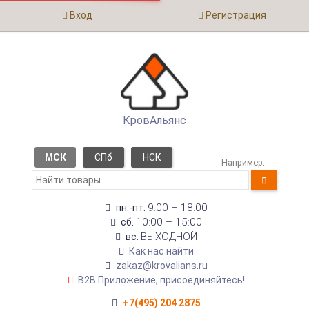
Вход
Регистрация
КровАльянс
МСК
СПб
НСК
Например:
9:00 – 18:00
пн.-пт.
10:00 – 15:00
сб.
ВЫХОДНОЙ
вс.
Как нас найти
zakaz@krovalians.ru
B2B Приложение, присоединяйтесь!
+7(495) 204 2875